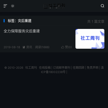



标签：灾后重建
共 1 篇文章
全力保障服务灾后重建
2019-08-18
资讯
阅读(1666)
赞(
0
)


© 2010-2026
社工周刊
在线投稿
|
订阅邮件期刊
|
往期回顾
|
免责声明
|
滇
ICP备18002238号
|