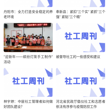
丹阳市：全力打造安全稳定的养
奉新县：紧扣“三个实” 紧抓“三个
老环境
强” 紧贴“三个精”
“迎新年——缤纷灯笼手工制作”
被督导社工的一些感受和建议
活动
林宇婷：中层社工管理者如何做
河北省民政厅倡仪社工和志愿者
好团队建设？
依法有序参与疫情防控工作