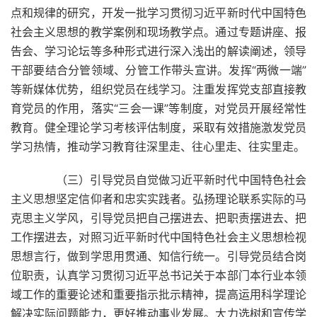
点和规律的研究，开发一批学习贯彻习近平新时代中国特色
社会主义思想的教学案例和现场教学点。通过专题讲座、报
告会、学习论坛等多种形式进行深入浅出的解读阐述，领导
干部要结合分管领域、分管工作带头宣讲。发挥“两微一端”
等新媒体优势，组织党员在线学习。注重发挥党支部直接教
育党员的作用，落实“三会一课”等制度，对党员开展经常性
教育。健全理论学习考核评估制度，采取有效措施激发党员
学习热情，推动学习教育往深里走、往心里走、往实里走。
（三）引导党员自觉做习近平新时代中国特色社会
主义思想坚定信仰者和忠实实践者。弘扬理论联系实际的马
克思主义学风，引导党员把自己摆进去、把职责摆进去、把
工作摆进去，对照习近平新时代中国特色社会主义思想检视
思想言行，做到学思用贯通、知信行统一。引导党员结合岗
位职责，认真学习贯彻习近平总书记关于本部门本行业本领
域工作的重要论述和重要指示批示精神，提高运用科学理论
解决实际问题能力，更好推动事业发展。大力选树和宣传学