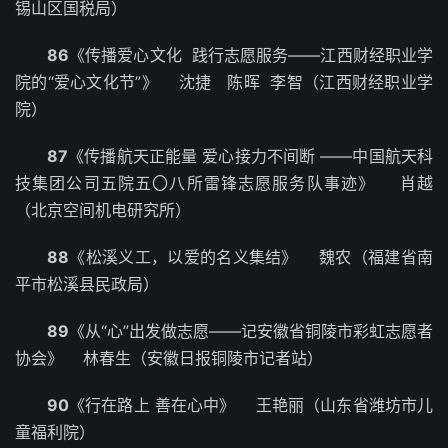
锡山区国税局）
86
《传播爱心文化 践行志愿服务——江西财经职业学
院的“爱心文化节”》 沈捷 陈晖 李智（江西财经职业学
院）
87
《传播航天正能量 爱心接力不间断 ——中国航天科
技集团公司五院五〇八所雷锋志愿服务队事迹》 肖越
（北京空间机电研究所）
88
《松溪义工，以爱的名义集结》 魏农（福建省南
平市松溪县民政局）
89
《从“心”出发做志愿——记安徽省铜陵市彩虹志愿者
协会》 林春生（安徽日报铜陵市记者站）
90
《行在路上 善在心中》 王艳丽（山东省潍坊市儿
童福利院）