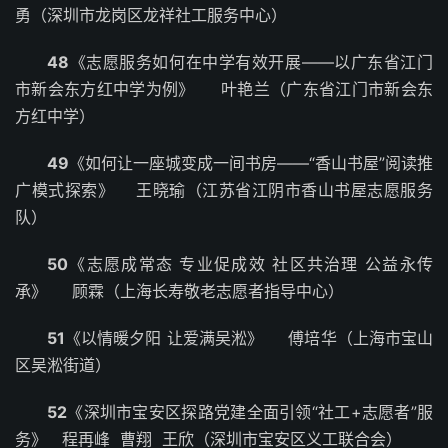
勇（深圳市龙岗区龙祥社工服务中心）
48
《志愿服务如何在中学有效开展——以广东省江门
市新会东方红中学为例》 叶艳兰（广东省江门市新会东
方红中学）
49
《如何让一座城变成一间书房——“香山书屋”阅读推
广模式探索》 王晓瑜（江苏省江阴市香山书屋志愿服务
队）
50
《志愿成常态 专业促成效 社区共治理 公益永传
承》 顾霖（上海长寿敬老志愿者指导中心）
51
《以情暖夕阳 让爱满吴淞》 傅培华（上海市宝山
区吴淞街道）
52
《深圳市宝安区探路党建全面引领“社工+志愿者”服
务》 程再峰 曹翔 王欣（深圳市宝安区义工联合会）