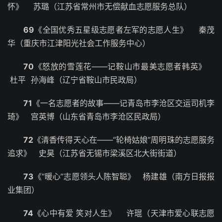
怀》 苏璐（江苏省常州市无偿献血志愿服务总队）
69
《全国优秀五星级志愿者左军的志愿人生》 秦茂
华（重庆市江津阳光社会工作服务中心）
70
《怒放的雪莲花——记鞍山市最美志愿者韩英》
杜平 孙海峰（辽宁省鞍山市民政局）
71
《一名志愿者的故事——记青岛市李沧区交运司机李
琦》 宫英博（山东省青岛市李沧区民政局）
72
《清香传得天心在——“轮椅姑娘”周明珠的志愿服务
追求》 史昊（江苏省无锡市梁溪区北大街街道）
73
《“暖心”志愿领头人陈智聪》 杨建雄（南方日报报
业集团）
74
《心中有爱 笑对人生》 许琨（天津市爱心联志愿