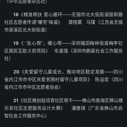
（中华志愿者杂志社）
18
《精准帮扶 爱心循环——无锡市北大街街道丽新路
社区志愿者传递“暖宅”味道》 龚晓蕾 马瑾（江苏省无锡
市梁溪区北大街街道）
19
《 “友心帮”，暖心帮——深圳福田梅林街道梅亭社
区居民互助义剪项目》 毛富强（深圳市鹏星社会工作服务
社）
20
《关爱留守儿童成长，推动地区稳定发展——四川
省内江市市中区关爱贫困村留守儿童项目》 陈运宏（四川
省内江市市中区志愿者协会）
21
《社区微创投培育社区骨干——佛山市南海区狮山镇
乐安社区志愿服务设计大赛》 潘健靖（广东省佛山市启
智社会工作服务中心）