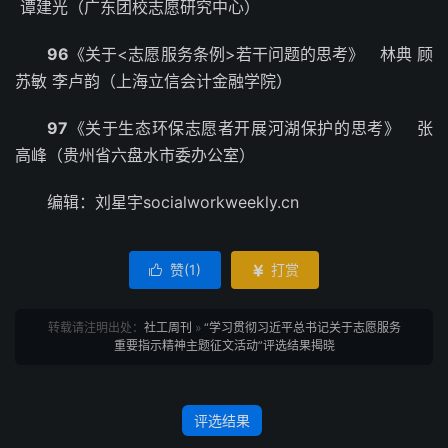
谭建光（广东团校志愿研究中心）
96
《关于<志愿服务条例>若干问题的思考》 林典 顾
苏敏 李卢韵（上海立信会计金融学院）
97
《关于生态环保志愿者开展河湖保护的思考》 张
高峰（贵州省六盘水市委办公室）
编辑：刘星宇socialworkweekly.cn
赞(
1
)
打赏


转载请注明出处：
社工周刊
»
“学习贯彻习近平总书记关于志愿服务
重要指示精神主题征文活动”评选结果揭晓
评选结果