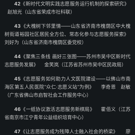
42
《新时代文明实践志愿服务运行机制的探索研究》
赵旭光（山东省荣成市社科联）
43
《大槐树下邻里情——山东省济南市槐荫区中大槐
树街道裕园社区居民全方位、常态化参与志愿服务探索》
刘好为（山东省济南市槐荫区委党校）
44
《聚焦三条线 画好三张图——苏州市吴中区新时代
志愿服务发展》 金笑岚（江苏省苏州市吴中区民政局）
45
《志愿服务如何助力人文医院建设——以佛山市南
海区第五人民医院“众仁·志愿义站”为例》 李奇恩 赵敏
（广东省佛山市启智社会工作服务中心）
46
《一纸协议激活志愿服务新棋局》 霍佰义（江苏
省南京市江宁青年公益组织培育中心）
47
《让志愿服务成为残障人士融入社会的桥梁》 廖