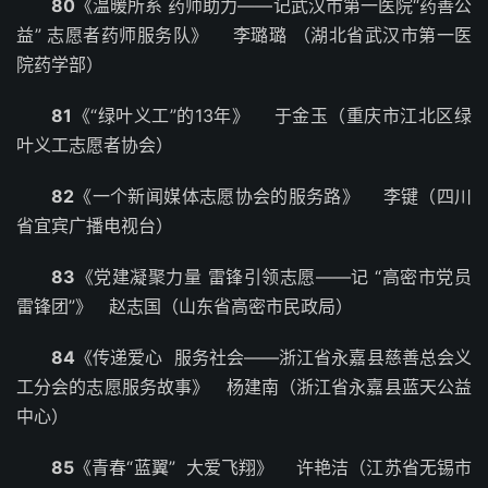
80
《温暖所系 药师助力——记武汉市第一医院“药善公
益” 志愿者药师服务队》 李璐璐 （湖北省武汉市第一医
院药学部）
81
《“绿叶义工”的13年》 于金玉（重庆市江北区绿
叶义工志愿者协会）
82
《一个新闻媒体志愿协会的服务路》 李键（四川
省宜宾广播电视台）
83
《党建凝聚力量 雷锋引领志愿——记 “高密市党员
雷锋团”》 赵志国（山东省高密市民政局）
84
《传递爱心 服务社会——浙江省永嘉县慈善总会义
工分会的志愿服务故事》 杨建南（浙江省永嘉县蓝天公益
中心）
85
《青春“蓝翼” 大爱飞翔》 许艳洁（江苏省无锡市