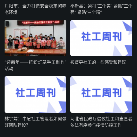
丹阳市：全力打造安全稳定的养
奉新县：紧扣“三个实” 紧抓“三个
老环境
强” 紧贴“三个精”
“迎新年——缤纷灯笼手工制作”
被督导社工的一些感受和建议
活动
林宇婷：中层社工管理者如何做
河北省民政厅倡仪社工和志愿者
好团队建设？
依法有序参与疫情防控工作