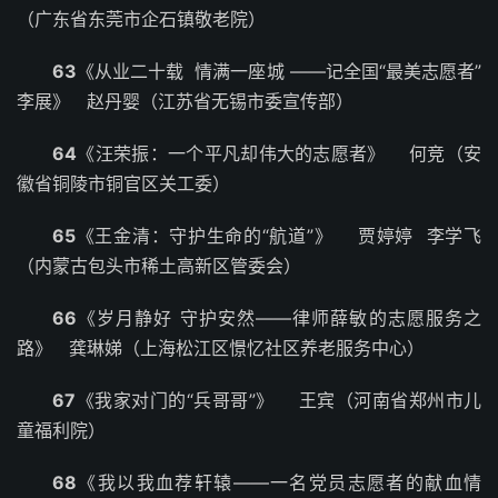
（广东省东莞市企石镇敬老院）
63
《从业二十载 情满一座城 ——记全国“最美志愿者”
李展》 赵丹婴（江苏省无锡市委宣传部）
64
《汪荣振：一个平凡却伟大的志愿者》 何竞（安
徽省铜陵市铜官区关工委）
65
《王金清：守护生命的“航道”》 贾婷婷 李学飞
（内蒙古包头市稀土高新区管委会）
66
《岁月静好 守护安然——律师薛敏的志愿服务之
路》 龚琳娣（上海松江区憬忆社区养老服务中心）
67
《我家对门的“兵哥哥”》 王宾（河南省郑州市儿
童福利院）
68
《我以我血荐轩辕——一名党员志愿者的献血情