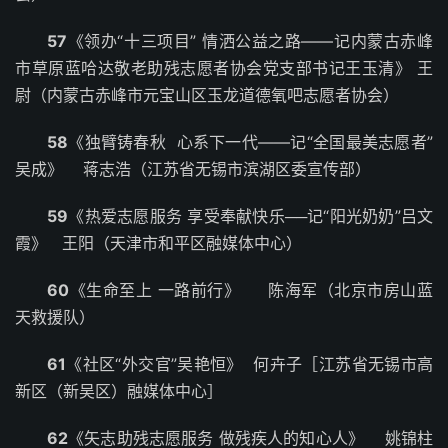
57
《领办“十三项目” 情洒公益之路——记内蒙古赤峰
市草原蓝哈达敬老助残志愿者协会党支部书记王玉清》 王
尉（内蒙古赤峰市元宝山区玉龙道德氧吧志愿者协会）
58
《独臂铸春秋 心系下一代——记“全国最美志愿者”
吴成》 蒋志浩（江苏省无锡市滨湖区委宣传部）
59
《热爱志愿服务 享受奉献快乐──记“阳光奶奶”吕文
霞》 王阳（天津市和平区融媒体中心）
60
《生命至上 一路前行》 陈海军（北京市房山蓝
天救援队）
61
《社区“外交官”吴艳恒》 何卉子［江苏省无锡市高
新区（新吴区）融媒体中心］
62
《矢志助残志愿服务 做残疾人的知心人》 姚锦柱