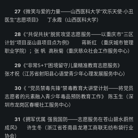
27
《微笑与爱的力量——山西医科大学“欢乐天使·小丑
医生”志愿项目》 丁永霞（山西医科大学）
28
《“共促共扶”脱贫攻坚志愿服务——以重庆市“三区
计划”项目巫山县项目点为例》 蒋新红 （重庆城市管理
职业学院）；张 帆 高秋菊（重庆慈众社会工作服务中心）
29
《“非常5+1”困境留守儿童精准教育志愿服务》
张才祝（江苏省射阳县心语堂青少年心理发展服务中心）
30
《 “党员禁毒先锋”禁毒教育大讲堂计划——将党员
志愿者的元素融入青少年毒品预防教育工作》 陈玉生（深
圳市龙岗区春暖社工服务中心）
31
《拥军优属 强我国防——志愿服务在苍山碧水蔚然
成风》 许生冬（浙江省苍南县龙港工商联无纺布袋行业
协会）