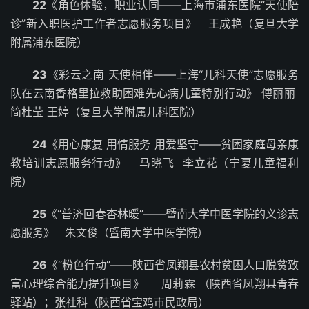
22
《角色体验，职业认同——上海市浦东医院“天使陪
诊”新入职医护工作者志愿服务项目》 王成艳（复旦大学
附属浦东医院）
23
《彩云之南 天使相伴——上海“儿科天使”志愿服务
队在云南香格里拉救助困难先心病儿童特别行动》 傅丽丽
简杜莹 王婷（复旦大学附属儿科医院）
24
《用心康复 用情服务 用爱坚守——贫困家庭母亲康
教培训志愿服务行动》 马晓飞 李立花（宁夏儿童福利
院）
25
《“普济回春杏林暖”——暨南大学中医学院的义诊志
愿服务》 朱文俊（暨南大学中医学院）
26
《“粉色行动”——陕西省凤翔县农村贫困人口脱贫致
富心理综合能力提升项目》 周莉霖 （陕西省凤翔县青春
驿站）；张社科（陕西省宝鸡市民政局）