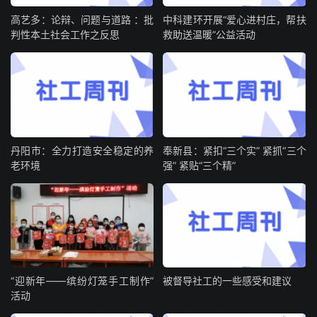
高艺多：论辩、问题与道路 ：批
中科建环开展“爱心进村庄，帮扶
判性本土社会工作之反思
救助送温暖”公益活动
丹阳市：全力打造安全稳定的养
奉新县：紧扣“三个实” 紧抓“三个
老环境
强” 紧贴“三个精”
“迎新年——缤纷灯笼手工制作”
被督导社工的一些感受和建议
活动