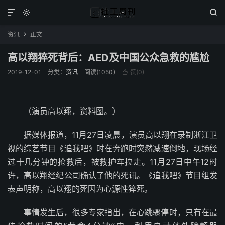



资讯
正文

高以翔猝死背后：AED及中国公众急救的尴尬
2019-12-01
分类：
资讯
阅读(1050)
赞(
0
)

（演员高以翔，资料图。）
据媒体报道，11月27日凌晨，演员高以翔在录制浙江卫
视的综艺节目《追我吧》时在奔跑时突然减速倒地，现场经
过十几分钟的抢救后，被救护车拉走。11月27日中午12时
许，高以翔经纪公司确认了他的死讯。《追我吧》节目组发
表声明称，高以翔的死因为心源性猝死。
事情发生后，很多专家指出，在心跳骤停时，只有在最