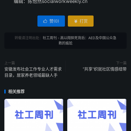
编辑：陈怡然socialworkweekly.cn
赞(
0
)
打赏


转载请注明出处：
社工周刊
»
高以翔猝死背后：AED及中国公众急
救的尴尬
上一篇
下一篇
安徽发布社会工作专业人才需求
“共享”织就社区情感纽带
目录，居家养老领域最缺人手
相关推荐