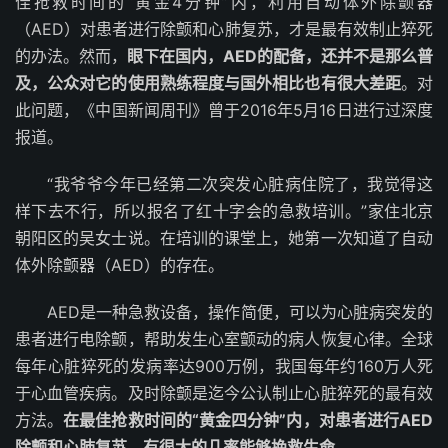
佳抢救时间的“黄金4分钟”内，利用自动体外除颤器
（AED）对患者进行除颤和心肺复苏，才是最有效制止猝死
的办法。然而，
眼下在国内，AED的配备，还并不是那么普
及，公众对它的使用熟练程度与国外相比也有很大差距
。对
此问题，《中国新闻周刊》曾于2016年5月16日进行过深度
报道。
“我爷爷今年已经第二次突发心脏病住院了，我觉得这
样下去不行，所以报名了红十字会的急救培训。”家住北京
朝阳区的吴女士说。在培训的课堂上，她第一次知道了自动
体外除颤器（AED）的存在。
AED是一种急救设备，操作简便，可以为心脏病突发的
患者进行电除颤，帮助发生心室颤动的病人恢复心律。全球
每年心脏猝死的发病率达900万例，我国每年约160万人死
于心血管疾病。及时除颤是迄今公认制止心脏猝死的最有效
方法。
在最佳抢救时间的“黄金四分钟”内，对患者进行AED
除颤和心肺复苏，有很大的几率能够挽救生命。