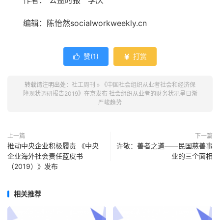
作者： 公益时报 李庆
编辑：陈怡然socialworkweekly.cn
赞(
1
)
打赏


转载请注明出处：
社工周刊
»
《中国社会组织从业者社会和经济保
障现状调研报告2019》在京发布 社会组织从业者的财务状况呈日渐
严峻趋势
上一篇
下一篇
推动中央企业积极履责 《中央
许敬：善者之道——民国慈善事
企业海外社会责任蓝皮书
业的三个面相
（2019）》发布
相关推荐