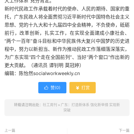
大工作体系”充分肯定。
新时代民政工作承载着时代的使命、人民的期待、国家的重
托，广东民政人将全面贯彻习近平新时代中国特色社会主义
思想、党的十九大和十九届四中全会精神，不负使命，砥砺
前行，改革创新，扎实工作，在实现全面建成小康社会、
“两个一百年”奋斗目标和中华民族伟大复兴中国梦的历史进
程中，努力以新担当、新作为推动民政工作落细落深落实，
为广东实现“四个走在全国前列”、当好“两个窗口”作出新的
更大贡献。（通讯员 谭钊明 莫冠婷）
编辑：陈怡然socialworkweekly.cn
赞(
0
)
打赏


转载请注明出处：
社工周刊
»
广东：打造新体系 强化新举措 实现新
突破
上一篇
下一篇