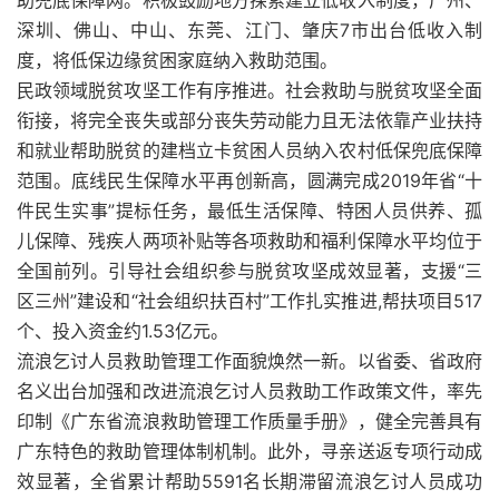
助兜底保障网。积极鼓励地方探索建立低收入制度，广州、
深圳、佛山、中山、东莞、江门、肇庆7市出台低收入制
度，将低保边缘贫困家庭纳入救助范围。
民政领域脱贫攻坚工作有序推进。社会救助与脱贫攻坚全面
衔接，将完全丧失或部分丧失劳动能力且无法依靠产业扶持
和就业帮助脱贫的建档立卡贫困人员纳入农村低保兜底保障
范围。底线民生保障水平再创新高，圆满完成2019年省“十
件民生实事”提标任务，最低生活保障、特困人员供养、孤
儿保障、残疾人两项补贴等各项救助和福利保障水平均位于
全国前列。引导社会组织参与脱贫攻坚成效显著，支援“三
区三州”建设和“社会组织扶百村”工作扎实推进,帮扶项目517
个、投入资金约1.53亿元。
流浪乞讨人员救助管理工作面貌焕然一新。以省委、省政府
名义出台加强和改进流浪乞讨人员救助工作政策文件，率先
印制《广东省流浪救助管理工作质量手册》，健全完善具有
广东特色的救助管理体制机制。此外，寻亲送返专项行动成
效显著，全省累计帮助5591名长期滞留流浪乞讨人员成功