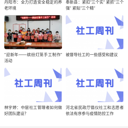
丹阳市：全力打造安全稳定的养
奉新县：紧扣“三个实” 紧抓“三个
老环境
强” 紧贴“三个精”
“迎新年——缤纷灯笼手工制作”
被督导社工的一些感受和建议
活动
林宇婷：中层社工管理者如何做
河北省民政厅倡仪社工和志愿者
好团队建设？
依法有序参与疫情防控工作