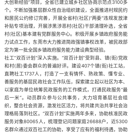
大创新经验”项目，全省已建立城乡社区协商示范点3100多
个。不断加强基层群众性自治组织建设，全面推进村规民约
和居民公约修订完善，开展全省村(社区)“两委”违规发放津
补贴专项治理，开展涉黑涉恶村(社区)干部清理补选，全省
村(社区)基本建有党群服务中心。积极开展乡镇政府服务能
力试点工作，东莞市大力推进简政强镇事权改革，被民政部
定为第一批全国乡镇政府服务能力建设典型经验。
社工“双百计划”深入实施。“双百计划”受到县、镇(街)党政
和村(居)委会群众的普遍好评。建设407个镇(街)社工站，
直聘社工1737人，打造了一支有情怀、熟政策、懂专业、
善服务的基层民政社会工作队伍，探索建立起以社区为本、
以家庭为单位统筹民政服务的工作模式，打通民政服务“最
后一米”。动员群众参与公共事务，大力培育基层社会组
织，整合社会资源，激发社区活力，将共建共治共享社会治
理格局落到社区。“双百计划”实施两年多来，协助核准民政
服务对象80065人，梳理登记问题家庭26688户，近5300
名群众通过双百社工的协助，享受了应有的福利待遇，协助