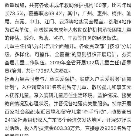
数量增加，共有各级未成年救助保护机构100家，比去年增
长78.5%，覆盖率达69.4%，其中，广州、惠州、梅州、汕
尾、东莞、中山、江门、云浮等地实现全覆盖。选取4地作
为试点单位，积极探索未成年人救助保护机构承接困境儿童
的评估、转介、救助、监护、干预等任务的经验做法。
儿童主任(督导员)培训全面铺开。各级民政部门按照“分层
级、多样化、可操作、全覆盖”的原则组织开展培训，夯实
基层儿童工作队伍。2019年全省开展102场儿童主任(督导
员)培训，共计17067人次参加。
社会力量共同参与儿童关爱保护。实施入户关爱服务“雨露
计划”，入户调查9181名农村留守儿童、散居孤儿和事实无
人抚养儿童，深入调研儿童居住生活环境、监护情况、接受
教育情况及心理状况，并督促各地落实关爱服务。持续开展
百家社会组织走近困境和留守儿童“牵手行动”，动员全省
241家社会组织深入广东15个经济欠发达地区，开展57场关
爱活动，投入帮扶资金603.33万元，直接惠及9252名留守