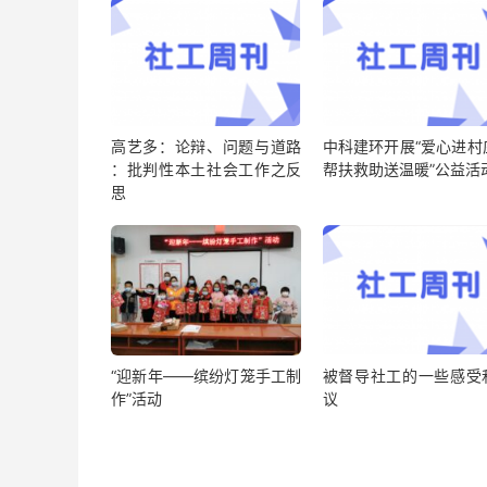
高艺多：论辩、问题与道路
中科建环开展“爱心进村
：批判性本土社会工作之反
帮扶救助送温暖”公益活
思
“迎新年——缤纷灯笼手工制
被督导社工的一些感受
作”活动
议