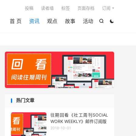

投稿
读者墙
标签
页面存档
订阅
首 页
资讯
观点
故事
活动


热门文章
往期回看《社工周刊SOCIAL
WORK WEEKLY》邮件订阅版
2018-10-01