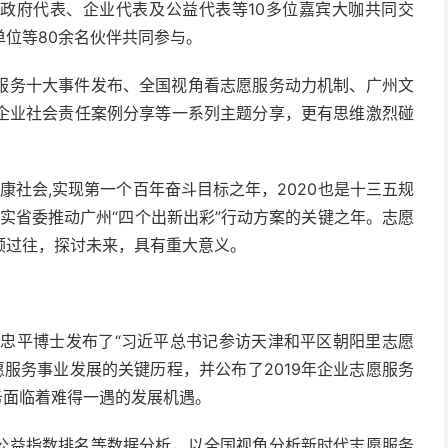
政府代表、企业代表及公益代表等10多位嘉宾大咖共同交
单位等80余名伙伴共同参与。
服务十大事件发布、全国视角看志愿服务动力机制、广州文
企业社会责任案例分享等一系列主题分享，更有思维激烈碰
康社会,实现第一个百年奋斗目标之年，2020也是十三五规
落实省委推动广州“四个出新出彩”行动方案的关键之年。志愿
顾过往，探讨未来，具有重大意义。
王忠平博士发布了“习近平总书记参访天津和平区朝阳里志愿
愿服务事业发展的关键历程，并公布了2019年企业志愿服务
服务面临着难得一遇的发展机遇。
公益指数排名等数据分析，以全国视角分析新时代志愿服务