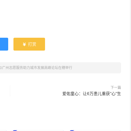
打赏

20广州志愿服务助力城市发展高峰论坛在穗举行
下一篇
爱佑童心：让6万患儿重获“心”生