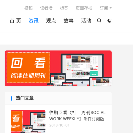

投稿
读者墙
标签
页面存档
订阅
首 页
资讯
观点
故事
活动


热门文章
往期回看《社工周刊SOCIAL
WORK WEEKLY》邮件订阅版
2018-10-01