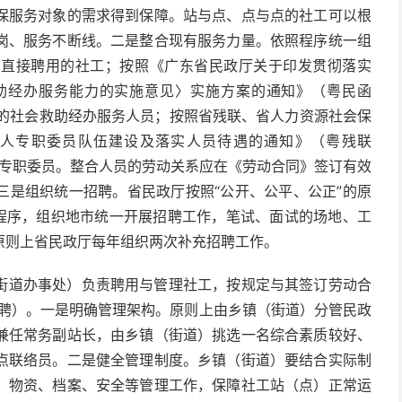
保服务对象的需求得到保障。站与点、点与点的社工可以根
岗、服务不断线。二是整合现有服务力量。依照程序统一组
）直接聘用的社工；按照《广东省民政厅关于印发贯彻落实
助经办服务能力的实施意见〉实施方案的通知》（粤民函
工作的社会救助经办服务人员；按照省残联、省人力资源社会保
人专职委员队伍建设及落实人员待遇的通知》（粤残联
疾人专职委员。整合人员的劳动关系应在《劳动合同》签订有效
三是组织统一招聘。省民政厅按照“公开、公平、公正”的原
的程序，组织地市统一开展招聘工作，笔试、面试的场地、工
原则上省民政厅每年组织两次补充招聘工作。
道办事处）负责聘用与管理社工，按规定与其签订劳动合
续聘）。一是明确管理架构。原则上由乡镇（街道）分管民政
兼任常务副站长，由乡镇（街道）挑选一名综合素质较好、
点联络员。二是健全管理制度。乡镇（街道）要结合实际制
、物资、档案、安全等管理工作，保障社工站（点）正常运