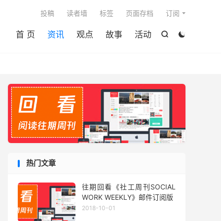

投稿
读者墙
标签
页面存档
订阅
首 页
资讯
观点
故事
活动


热门文章
往期回看《社工周刊SOCIAL
WORK WEEKLY》邮件订阅版
2018-10-01