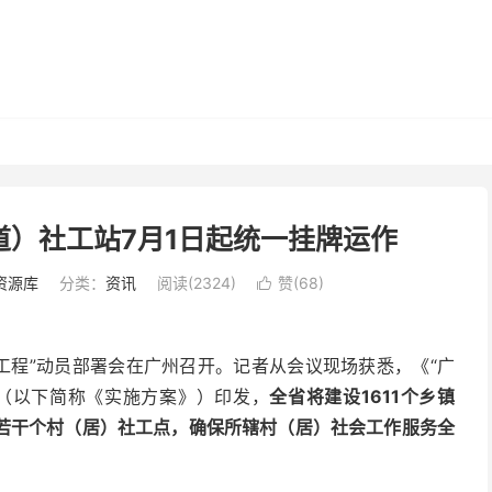
街道）社工站7月1日起统一挂牌运作
资源库
分类：
资讯
阅读(2324)
赞(
68
)

百工程”动员部署会在广州召开。记者从会议现场获悉，《“广
（以下简称《实施方案》）印发，
全省将建设1611个乡镇
若干个村（居）社工点，确保所辖村（居）社会工作服务全