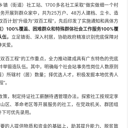
7个乡镇（街道）社工站、1700多名社工采取“做实做细一个村
务开展到群众家中，共为25万户、48万人建档、立卡、造
双百计划”升级为“双百工程”，先后印发了实施通知和具体方
）100%覆盖、困难群众和特殊群体社会工作服务100%覆
队伍，
立足镇街、深入村居，协助政府精准识别兜底保障对
神关爱。
“双百工程”的工作重点，全力推动建成具有广东特色的兜底
并举锻造队伍。其中，明确每个社会站事务性岗位人数原则
道）所辖村（居）数量；择优选人才，积极发掘本地优秀人
程”。
政策，制定持证社工薪酬待遇管理办法。探索社工按规定享
远山区、革命老区等开展服务的社工，在党政机关、群团组
件下可优先录用。
需要的人提供物质和资金的基础上，助其提升能力、脱贫致