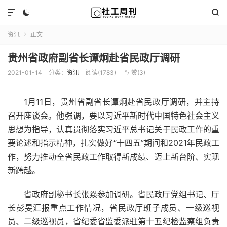



资讯
正文

贵州省政府副省长谭炯赴省民政厅调研
2021-01-14
分类：
资讯
阅读(1783)
赞(
3
)

1月11日，贵州省副省长谭炯赴省民政厅调研，并主持
召开座谈会。他强调，要以习近平新时代中国特色社会主义
思想为指导，认真贯彻落实习近平总书记关于民政工作的重
要论述和指示精神，扎实做好“十四五”期间和2021年民政工
作，努力推动全省民政工作取得新成绩、迈上新台阶、实现
新跨越。
省政府副秘书长张焱参加调研。省民政厅党组书记、厅
长彭旻汇报重点工作情况，省民政厅班子成员、一级巡视
员、二级巡视员，省纪委省监委派驻第十五纪检监察组负责