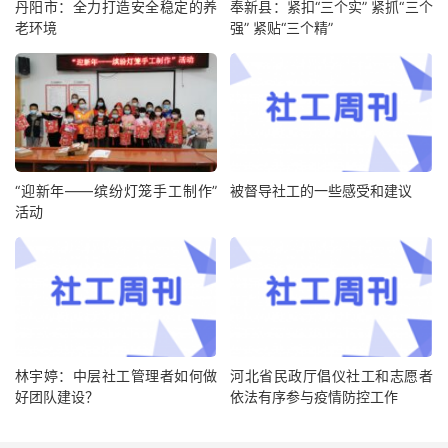
丹阳市：全力打造安全稳定的养
奉新县：紧扣“三个实” 紧抓“三个
老环境
强” 紧贴“三个精”
“迎新年——缤纷灯笼手工制作”
被督导社工的一些感受和建议
活动
林宇婷：中层社工管理者如何做
河北省民政厅倡仪社工和志愿者
好团队建设？
依法有序参与疫情防控工作