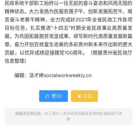
民政系统干部职工始终以一往无前的奋斗姿态和风雨无阻的
精神状态，大力发扬为民服务孺子牛、创新发展拓荒牛、艰
苦奋斗老黄牛精神，全力完成好2021年全省民政工作各项
目标任务，扎实推进“十四五”时期全省民政事业高质量发
展，为巩固拓展脱贫攻坚成果、续写新时代高质量发展新篇
章、奋力开创百姓富生态美的多彩贵州新未来作出新的更大
贡献，以优异成绩迎接建党100周年。（根据贵州省民政厅
信息整理）
编辑：涂才婷socialworkweekly.cn
赞(
3
)
打赏


转载请注明出处：
社工周刊
»
贵州省政府副省长谭炯赴省民政厅调
研