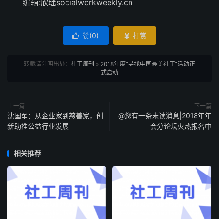
编辑:欣瑶socialworkweekly.cn
赞(
0
)
打赏


转载请注明出处：
社工周刊
»
2018年度“寻找中国最美社工”活动正
式启动
上一篇
下一篇
沈国军：从企业家到慈善家，创
@您有一条未读消息|2018年年
新助推公益行业发展
会分论坛火热报名中
相关推荐