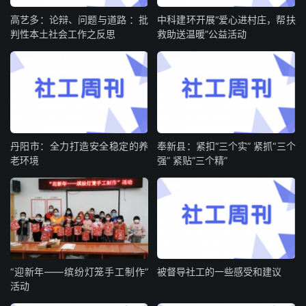
高艺多：论辩、问题与道路 ：批
中科建环开展“爱心进村庄，帮扶
判性本土社会工作之反思
救助送温暖”公益活动
丹阳市：全力打造安全稳定的养
奉新县：紧扣“三个实” 紧抓“三个
老环境
强” 紧贴“三个精”
“迎新年——缤纷灯笼手工制作”
被督导社工的一些感受和建议
活动