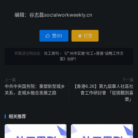
编辑：谷志磊socialworkweekly.cn
赞(
0
)
打赏


转载请注明出处：
社工周刊
»
《广州市实施“社工+慈善”战略工作方
案》出炉！
上一篇
下一篇
中共中央国务院：重塑新型城乡
【香港6.26】第九屆華人社區社
关系，走城乡融合发展之路
會工作研討會 「從挑戰到喜
樂」
相关推荐