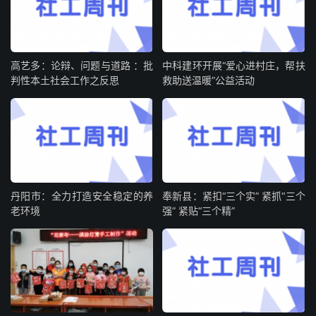
高艺多：论辩、问题与道路 ：批
中科建环开展“爱心进村庄，帮扶
判性本土社会工作之反思
救助送温暖”公益活动
丹阳市：全力打造安全稳定的养
奉新县：紧扣“三个实” 紧抓“三个
老环境
强” 紧贴“三个精”