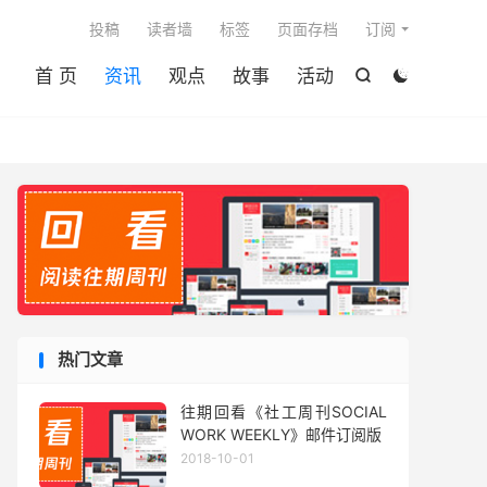

投稿
读者墙
标签
页面存档
订阅
首 页
资讯
观点
故事
活动


热门文章
往期回看《社工周刊SOCIAL
WORK WEEKLY》邮件订阅版
2018-10-01