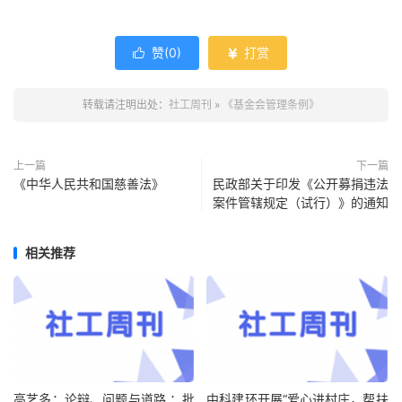
赞(
0
)
打赏


转载请注明出处：
社工周刊
»
《基金会管理条例》
上一篇
下一篇
《中华人民共和国慈善法》
民政部关于印发《公开募捐违法
案件管辖规定（试行）》的通知
相关推荐
高艺多：论辩、问题与道路 ：批
中科建环开展“爱心进村庄，帮扶