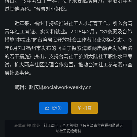
科目。“今年考过了一科，接下来要继续努力，争取明年考
过其他两科。”台青刘小姐说。
近年来，福州市持续推进社工人才培育工作，引入台湾
青年社工考证、实习和就业。2018年2月，“31条惠及台胞
措施”中提出“向台湾居民开放社会工作者职业资格考试”。今
年8月7日福州市发布的《关于探索海峡两岸融合发展新路
的若干措施》提出，支持台湾社工参加大陆社工职业水平考
试，扩大两岸社区治理合作范围，推动台湾社工参与我市基
层社会事务。
编辑：赵庆琳socialworkweekly.cn
赞(
0
)
打赏


转载请注明出处：
社工周刊
»
全国首批！7名台湾青年在福州通过大
陆社工初级考试