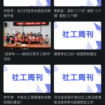
丹阳市：全力打造安全稳定的养
奉新县：紧扣“三个实” 紧抓“三个
老环境
强” 紧贴“三个精”
“迎新年——缤纷灯笼手工制作”
被督导社工的一些感受和建议
活动
林宇婷：中层社工管理者如何做
河北省民政厅倡仪社工和志愿者
好团队建设？
依法有序参与疫情防控工作