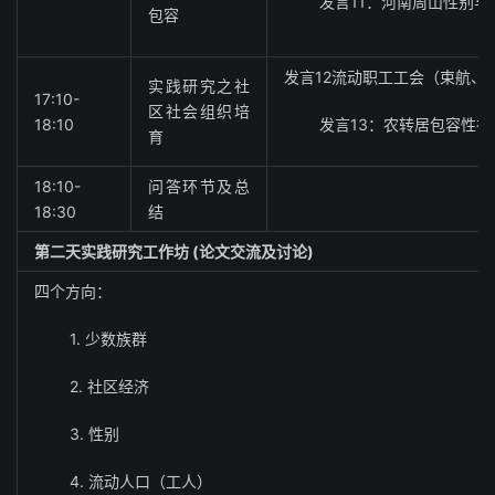
发言11：河南周山性别与
包容
发言12流动职工工会（束航、
实践研究之社
17:10-
区社会组织培
18:10
发言13：农转居包容性
育
18:10-
问答环节及总
18:30
结
第二天实践研究工作坊
(论文交流
及讨论
)
四个方向：
1. 少数族群
2. 社区经济
3. 性别
4. 流动人口（工人）