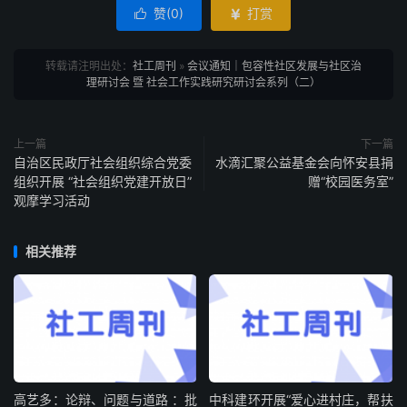
赞(
0
)
打赏


转载请注明出处：
社工周刊
»
会议通知｜包容性社区发展与社区治
理研讨会 暨 社会工作实践研究研讨会系列（二）
上一篇
下一篇
自治区民政厅社会组织综合党委
水滴汇聚公益基金会向怀安县捐
组织开展 “社会组织党建开放日”
赠“校园医务室”
观摩学习活动
相关推荐
高艺多：论辩、问题与道路 ：批
中科建环开展“爱心进村庄，帮扶