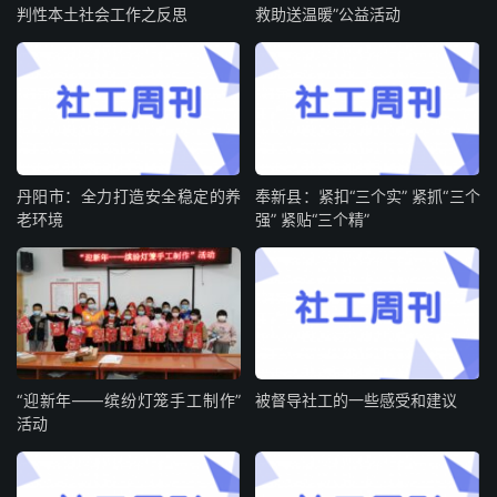
判性本土社会工作之反思
救助送温暖”公益活动
丹阳市：全力打造安全稳定的养
奉新县：紧扣“三个实” 紧抓“三个
老环境
强” 紧贴“三个精”
“迎新年——缤纷灯笼手工制作”
被督导社工的一些感受和建议
活动