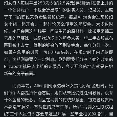
妇女每人每周拿出250先令(约2.5美元)存到她们在镇上开的
一个公共账户，小组会选出专门的财务人员、记录员、主席
等不同的职位来负责监管和统筹。每周Alice也会过来和妇
女小组一起开会，一起讨论怎么使用这笔资金。大多数时
候，她们会用这些钱买一些做生意的原材料，比如用来编工
艺品的马赛珠，或是找边境上的坦桑人买一些二手衣服或布
匹到镇上去卖，赚到的钱会放回到资金库，每年分红一次。
如果有急用的时候，可以申请借款，在规定时间内还款即
可，逾期则需要交一定利息。刚刚跟我们分享了她的改变的
Elizabeth就是该小组的记录员，今天开会的地方就是在她
新盖的房子前面。
而两年前，Alice刚刚跟这群妇女提起小额金融时，她
们每个人都是持怀疑态度，她们从未接受过任何教育，没有
什么金融的概念，而且在马赛的传统观念里，钱或者说货币
本身没有意义，有价值的只有牛羊。所以“马赛女性赋权组
织”工作人员每周都会来这里开展一些商业相关的培训，慢