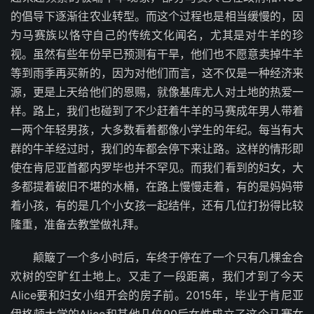
的倡导下逐渐往农业转型。而这个过程也是相当缓慢的，因
为马赛族以恪守自己的传统文化闻名，尤其是对牛羊的珍
视。虽然有些年份早已预测有干旱，他们也不愿意卖掉牛羊
等到雨季再买新的，因为对他们而言，这不仅是一种经济来
源，更是上天给他们的恩赐，就像基库尤人对土地的热爱一
样。路上，我们也碰到了不少赶着牛羊的马赛成年男人带着
一两个年轻男孩，大多数看着都像小学生的年纪。每当有大
群的牛羊经过时，我们的车都会停下来让路。这样的情形即
使在肯尼亚首都内罗毕也并不罕见。而我们看到的妇女，大
多都提着破旧不堪的水桶，在路上慢慢走着，有的是妈妈带
着小孩，有的是几个小女孩一起结伴，还有几位打扮得比较
隆重，准备去教堂做礼拜。
颠簸了一个多小时后，车终于停在了一个只有几棵金合
欢树的空旷红土地上。又走了一段距离，我们才到了今天
Alice要和妇女小组开会的房子前。2015年，毕业于肯尼亚