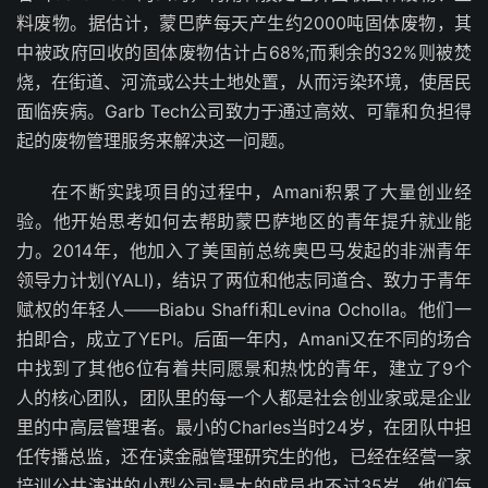
料废物。据估计，蒙巴萨每天产生约2000吨固体废物，其
中被政府回收的固体废物估计占68%;而剩余的32%则被焚
烧，在街道、河流或公共土地处置，从而污染环境，使居民
面临疾病。Garb Tech公司致力于通过高效、可靠和负担得
起的废物管理服务来解决这一问题。
在不断实践项目的过程中，Amani积累了大量创业经
验。他开始思考如何去帮助蒙巴萨地区的青年提升就业能
力。2014年，他加入了美国前总统奥巴马发起的非洲青年
领导力计划(YALI)，结识了两位和他志同道合、致力于青年
赋权的年轻人——Biabu Shaffi和Levina Ocholla。他们一
拍即合，成立了YEPI。后面一年内，Amani又在不同的场合
中找到了其他6位有着共同愿景和热忱的青年，建立了9个
人的核心团队，团队里的每一个人都是社会创业家或是企业
里的中高层管理者。最小的Charles当时24岁，在团队中担
任传播总监，还在读金融管理研究生的他，已经在经营一家
培训公共演讲的小型公司;最大的成员也不过35岁。他们每