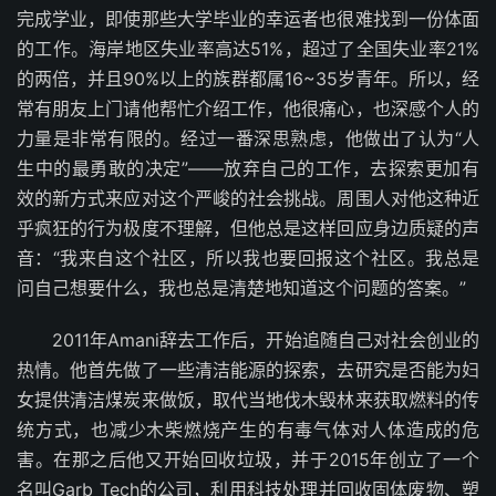
完成学业，即使那些大学毕业的幸运者也很难找到一份体面
的工作。海岸地区失业率高达51%，超过了全国失业率21%
的两倍，并且90%以上的族群都属16~35岁青年。所以，经
常有朋友上门请他帮忙介绍工作，他很痛心，也深感个人的
力量是非常有限的。经过一番深思熟虑，他做出了认为“人
生中的最勇敢的决定”——放弃自己的工作，去探索更加有
效的新方式来应对这个严峻的社会挑战。周围人对他这种近
乎疯狂的行为极度不理解，但他总是这样回应身边质疑的声
音：“我来自这个社区，所以我也要回报这个社区。我总是
问自己想要什么，我也总是清楚地知道这个问题的答案。”
2011年Amani辞去工作后，开始追随自己对社会创业的
热情。他首先做了一些清洁能源的探索，去研究是否能为妇
女提供清洁煤炭来做饭，取代当地伐木毁林来获取燃料的传
统方式，也减少木柴燃烧产生的有毒气体对人体造成的危
害。在那之后他又开始回收垃圾，并于2015年创立了一个
名叫Garb Tech的公司，利用科技处理并回收固体废物、塑