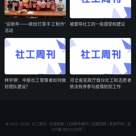
“迎新年——缤纷灯笼手工制作”
被督导社工的一些感受和建议
活动
林宇婷：中层社工管理者如何做
河北省民政厅倡仪社工和志愿者
好团队建设？
依法有序参与疫情防控工作
© 2010-2026
社工周刊
在线投稿
|
订阅邮件期刊
|
往期回顾
|
免责声明
|
滇
ICP备18002238号
|