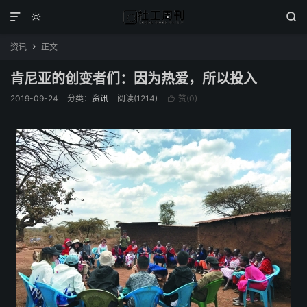



资讯
正文

肯尼亚的创变者们：因为热爱，所以投入
2019-09-24
分类：
资讯
阅读(1214)
赞(
0
)
