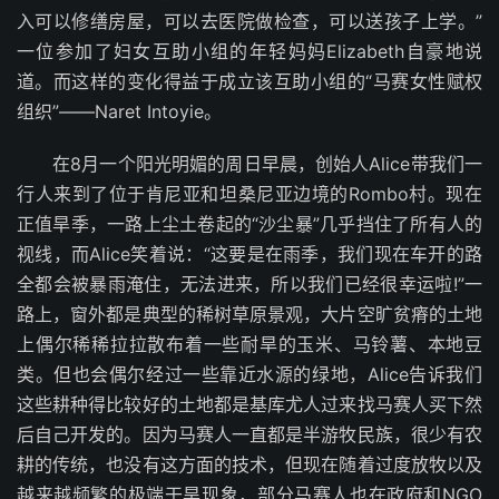
入可以修缮房屋，可以去医院做检查，可以送孩子上学。”
一位参加了妇女互助小组的年轻妈妈Elizabeth自豪地说
道。而这样的变化得益于成立该互助小组的“马赛女性赋权
组织”——Naret Intoyie。
在8月一个阳光明媚的周日早晨，创始人Alice带我们一
行人来到了位于肯尼亚和坦桑尼亚边境的Rombo村。现在
正值旱季，一路上尘土卷起的“沙尘暴”几乎挡住了所有人的
视线，而Alice笑着说：“这要是在雨季，我们现在车开的路
全都会被暴雨淹住，无法进来，所以我们已经很幸运啦!”一
路上，窗外都是典型的稀树草原景观，大片空旷贫瘠的土地
上偶尔稀稀拉拉散布着一些耐旱的玉米、马铃薯、本地豆
类。但也会偶尔经过一些靠近水源的绿地，Alice告诉我们
这些耕种得比较好的土地都是基库尤人过来找马赛人买下然
后自己开发的。因为马赛人一直都是半游牧民族，很少有农
耕的传统，也没有这方面的技术，但现在随着过度放牧以及
越来越频繁的极端干旱现象，部分马赛人也在政府和NGO