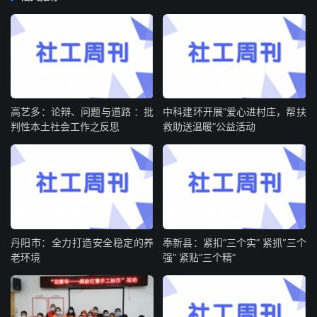
高艺多：论辩、问题与道路 ：批
中科建环开展“爱心进村庄，帮扶
判性本土社会工作之反思
救助送温暖”公益活动
丹阳市：全力打造安全稳定的养
奉新县：紧扣“三个实” 紧抓“三个
老环境
强” 紧贴“三个精”