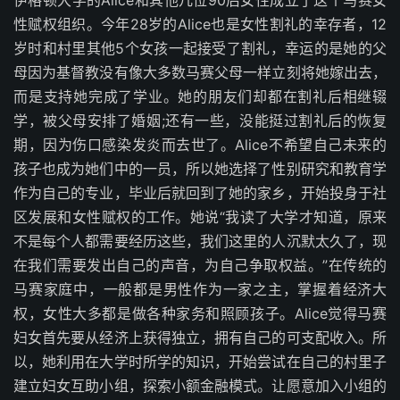
伊格顿大学的Alice和其他几位90后女性成立了这个马赛女
性赋权组织。今年28岁的Alice也是女性割礼的幸存者，12
岁时和村里其他5个女孩一起接受了割礼，幸运的是她的父
母因为基督教没有像大多数马赛父母一样立刻将她嫁出去，
而是支持她完成了学业。她的朋友们却都在割礼后相继辍
学，被父母安排了婚姻;还有一些，没能挺过割礼后的恢复
期，因为伤口感染发炎而去世了。Alice不希望自己未来的
孩子也成为她们中的一员，所以她选择了性别研究和教育学
作为自己的专业，毕业后就回到了她的家乡，开始投身于社
区发展和女性赋权的工作。她说“我读了大学才知道，原来
不是每个人都需要经历这些，我们这里的人沉默太久了，现
在我们需要发出自己的声音，为自己争取权益。”在传统的
马赛家庭中，一般都是男性作为一家之主，掌握着经济大
权，女性大多都是做各种家务和照顾孩子。Alice觉得马赛
妇女首先要从经济上获得独立，拥有自己的可支配收入。所
以，她利用在大学时所学的知识，开始尝试在自己的村里子
建立妇女互助小组，探索小额金融模式。让愿意加入小组的