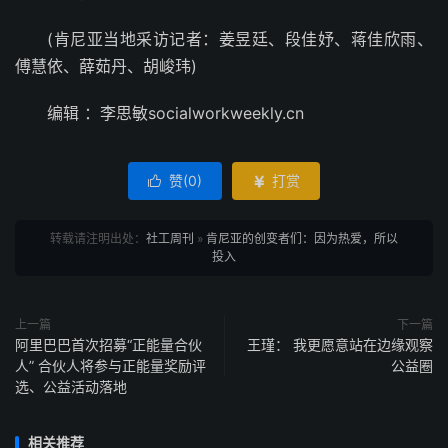
(肯尼亚当地采访记者：姜昱廷、段佳妤、蒋佳欣雨、
傅慧依、薛茹丹、胡峻玮)
编辑 ：李思敏socialworkweekly.cn
赞(
0
)
打赏


转载请注明出处：
社工周刊
»
肯尼亚的创变者们：因为热爱，所以
投入
上一篇
下一篇
阿里巴巴首次招募“正能量合伙
王瑾： 我更愿意站在边缘观察
人” 合伙人将参与正能量奖励评
公益圈
选、公益活动落地
相关推荐