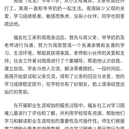
周周（化名）今年11岁，从小父母离异，父亲长期在外
打工，周周一直和爷爷奶奶一起生活。周周缺少父母的关
爱，学习成绩很差，敏感而焦虑，没有小伙伴，同学也刻意
疏远他。
福友社工来到周周身边后，首先与其父亲、爷爷奶奶及
老师进行沟通，努力为周周营造一个充满亲情和友善的学
习、生活环境，帮助其获得家庭、老师和小伙伴的关爱和支
持；社会工作者对周周进行了个案辅导，帮助他认识自我、
建立自信、学会与他人交流、解决青春困扰。一段时间后，
周周开始尝试和父亲交流，得到了父亲的回应与关爱，他的
学习成绩稳定提升，在学校也有了好朋友，脸上逐渐绽放出
灿烂的笑容。
在开展职业生涯规划的服务过程中，福友社工对学习困
难儿童进行了评估和了解，并利用学校现有资源，帮助他们
学习和解读职业生涯规划的重要性及可操作性。师生们根据
霍兰德职业量表的测量数据，结合学习困难儿童日常行为爱