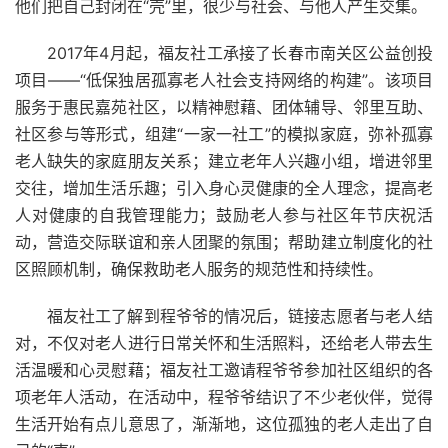
他们把自己封闭在“壳”里，很少与社会、与他人产生交集。
2017年4月起，福友社工承接了长春市南关区公益创投
项目——“低保独居孤寡老人社会支持网络的构建”。该项目
服务于惠民嘉苑社区，以精神慰藉、团体辅导、邻里互助、
社区参与等形式，组建“一家一社工”的模拟家庭，弥补孤寡
老人缺失的家庭朋友关系；建立老年人兴趣小组，增进邻里
交往，增加生活乐趣；引入身心灵健康的全人理念，提高老
人对健康的自我管理能力；鼓励老人参与社区年节庆祝活
动，营造交际联谊和亲人团聚的氛围；帮助建立制度化的社
区照顾机制，确保救助老人服务的规范性和持续性。
福友社工了解到程爷爷的情况后，链接志愿者与老人结
对，不仅对老人进行日常关怀和生活照料，还给老人带去生
活温暖和心灵慰藉；福友社工邀请程爷爷参加社区组织的各
项老年人活动，在活动中，程爷爷结识了不少老伙伴，觉得
生活开始有点儿意思了，渐渐地，这位孤独的老人走出了自