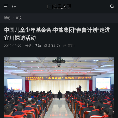



活动
正文

中国儿童少年基金会·中盐集团“春蕾计划”走进
宜川探访活动
2019-12-22
分类：
活动
阅读(1417)
赞(
1
)
