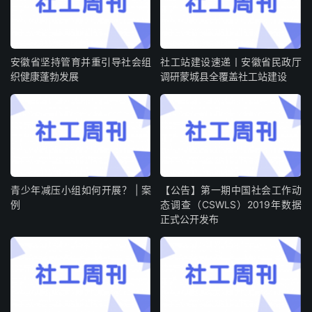
安徽省坚持管育并重引导社会组
社工站建设速递丨安徽省民政厅
织健康蓬勃发展
调研蒙城县全覆盖社工站建设
青少年减压小组如何开展？ | 案
【公告】第一期中国社会工作动
例
态调查（CSWLS）2019年数据
正式公开发布