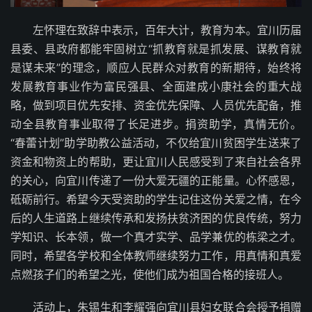
左怀理在致辞中表示，百年大计，教育为本。宜川历届
县委、县政府都能牢固树立“抓教育就是抓发展、谋教育就
是谋未来”的理念，顺应人民群众对教育的新期待，始终将
发展教育事业作为富民强县、全面建成小康社会的重大战
略，做到项目优先安排、资金优先保障、人员优先配备，推
动全县教育事业取得了长足进步。捐资助学，真情无价。
“春蕾计划”助学助教公益活动，不仅给宜川贫困学生送来了
资金和物资上的帮助，更让宜川人民感受到了来自社会各界
的关心，向宜川传递了一份大爱无疆的正能量。心怀感恩，
砥砺前行。希望今天受资助的学生记住这份关爱之情，在今
后的人生道路上继续传承和发扬扶贫济困的优良传统，努力
学知识、长本领，做一个真才实学、品学兼优的栋梁之才。
同时，希望各学校和全体教师继续努力工作，用真情和真爱
点燃孩子们的希望之光，使他们成为祖国合格的接班人。
活动上，朱锡生和李耀强向宜川县妇女联合会授予捐赠