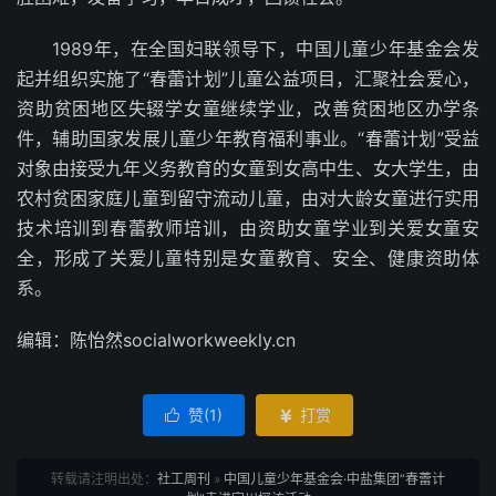
1989年，在全国妇联领导下，中国儿童少年基金会发
起并组织实施了“春蕾计划”儿童公益项目，汇聚社会爱心，
资助贫困地区失辍学女童继续学业，改善贫困地区办学条
件，辅助国家发展儿童少年教育福利事业。“春蕾计划”受益
对象由接受九年义务教育的女童到女高中生、女大学生，由
农村贫困家庭儿童到留守流动儿童，由对大龄女童进行实用
技术培训到春蕾教师培训，由资助女童学业到关爱女童安
全，形成了关爱儿童特别是女童教育、安全、健康资助体
系。
编辑：陈怡然socialworkweekly.cn
赞(
1
)
打赏


转载请注明出处：
社工周刊
»
中国儿童少年基金会·中盐集团“春蕾计