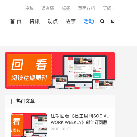

投稿
读者墙
标签
页面存档
订阅
首 页
资讯
观点
故事
活动


热门文章
往期回看《社工周刊SOCIAL
WORK WEEKLY》邮件订阅版
2018-10-01