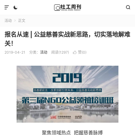



活动
正文

报名从速 | 公益慈善实战新思路，切实落地解难
关！
2019-04-21
分类：
活动
阅读(1297)
赞(
0
)

聚焦领域热点 把握慈善脉搏