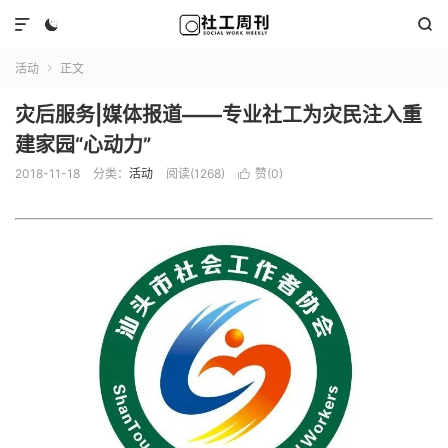



活动
正文

灾后服务|媒体报道——专业社工为灾民注入重
建家园“心动力”
2018-11-18
分类：
活动
阅读(1268)
赞(
0
)
