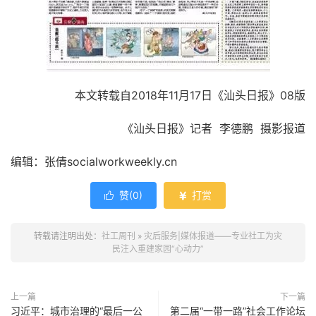
本文转载自2018年11月17日《汕头日报》08版
《汕头日报》记者 李德鹏 摄影报道
编辑：张倩socialworkweekly.cn
赞(
0
)
打赏


转载请注明出处：
社工周刊
»
灾后服务|媒体报道——专业社工为灾
民注入重建家园“心动力”
上一篇
下一篇
习近平：城市治理的“最后一公
第二届“一带一路”社会工作论坛