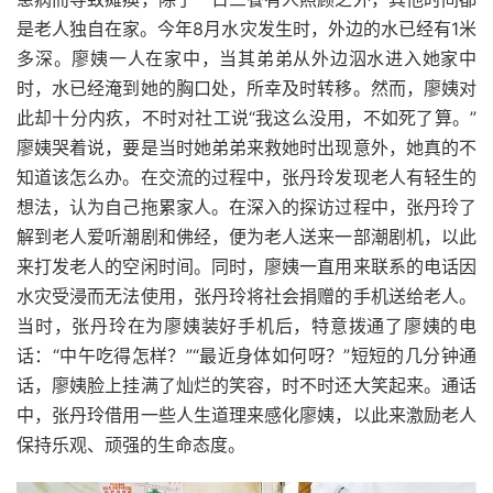
是老人独自在家。今年8月水灾发生时，外边的水已经有1米
多深。廖姨一人在家中，当其弟弟从外边泅水进入她家中
时，水已经淹到她的胸口处，所幸及时转移。然而，廖姨对
此却十分内疚，不时对社工说“我这么没用，不如死了算。”
廖姨哭着说，要是当时她弟弟来救她时出现意外，她真的不
知道该怎么办。在交流的过程中，张丹玲发现老人有轻生的
想法，认为自己拖累家人。在深入的探访过程中，张丹玲了
解到老人爱听潮剧和佛经，便为老人送来一部潮剧机，以此
来打发老人的空闲时间。同时，廖姨一直用来联系的电话因
水灾受浸而无法使用，张丹玲将社会捐赠的手机送给老人。
当时，张丹玲在为廖姨装好手机后，特意拨通了廖姨的电
话：“中午吃得怎样？”“最近身体如何呀？”短短的几分钟通
话，廖姨脸上挂满了灿烂的笑容，时不时还大笑起来。通话
中，张丹玲借用一些人生道理来感化廖姨，以此来激励老人
保持乐观、顽强的生命态度。