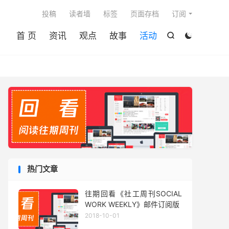

投稿
读者墙
标签
页面存档
订阅
首 页
资讯
观点
故事
活动


热门文章
往期回看《社工周刊SOCIAL
WORK WEEKLY》邮件订阅版
2018-10-01