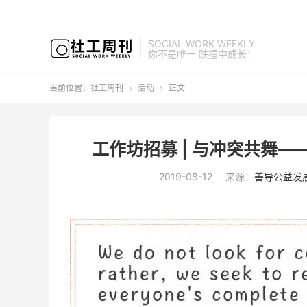
SOCIAL WORK WEEKLY
你不是唯一 跌撞中成长！
当前位置：
社工周刊
活动
正文


工作坊招募 | 与冲突共舞
2019-08-12
来源：
善导公益发