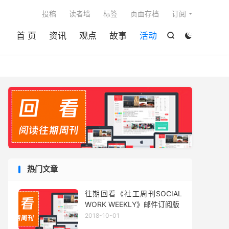

投稿
读者墙
标签
页面存档
订阅
首 页
资讯
观点
故事
活动


热门文章
往期回看《社工周刊SOCIAL
WORK WEEKLY》邮件订阅版
2018-10-01