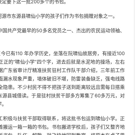
定要下这一批200多个的书包。
河源市东源县啸仙小学的孩子们作为书包捐赠对象之一。
中国共产党最早的50多名党员之一、杰出的农民运动领袖、
至今已有110 年办学历史，坐落在阮啸仙故居旁，有接近100
正正的“啸仙小学”四个字，进去后就是水泥地的操场，左右
据广东省审计厅精准扶贫驻村工作队干部介绍，三年前工作
面漏水现象严重，墙体破旧不堪，防雷装备缺乏，强电线路
全隐患。不少村民不得不把孩子送到距离较远且需每日搭乘
东源县城借读。于是驻村扶贫干部多方筹集了60多万元，对
学。
工积极与扶贫干部取得联系，将这批书包运到啸仙小学。正
着搬运一箱一箱的书包。书包搬进学校后，孩子们又整齐地