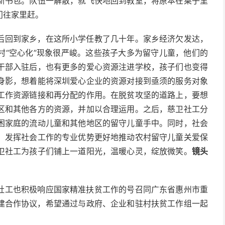
新书包。队伍一解散，就飞快地回到教室，将原本在桌子里
门往家里赶。
后回到家乡，在这所小学任教了几十年。家乡经济欠发达，
村“空心化”现象很严峻。这些孩子大多为留守儿童，他们的
干部入驻后，也有更多的爱心资源注进学校，孩子们也变得
身影，想着能将深圳爱心企业的资源对接到亟须的服务对象
工作资源链接和再分配的作用。在脱贫攻坚的道路上，要想
区和其他各方的资源，并加以合理运用。之后，慈卫社工分
困家庭的流动儿童和其他地区的留守儿童手中。同时，社会
，发挥社会工作的专业优势更好地推动农村留守儿童关爱保
卫社工为孩子们铺上一道阳光，温暖心灵，绽放微笑。
镜头
社工也积极响应国家精准扶贫工作的号召同广东省惠州市重
建合作协议，希望通过与政府、企业和驻村扶贫工作组一起