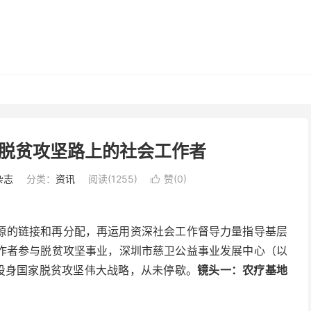
脱贫攻坚路上的社会工作者
杂志
分类：
资讯
阅读(1255)
赞(
0
)

源的链接和再分配，再运用资深社会工作督导力量指导基层
作者参与脱贫攻坚事业，深圳市慈卫公益事业发展中心（以
召投身国家脱贫攻坚伟大战略，从未停歇。
镜头一：农疗基地