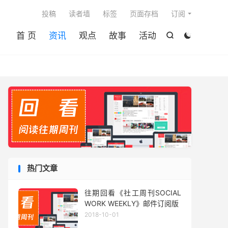

投稿
读者墙
标签
页面存档
订阅
首 页
资讯
观点
故事
活动


热门文章
往期回看《社工周刊SOCIAL
WORK WEEKLY》邮件订阅版
2018-10-01