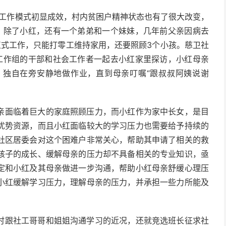
贫工作模式初显成效，村内贫困户精神状态也有了很大改变，
，除了小红，还有一个弟弟和一个妹妹，几年前父亲因病去
正式工作，只能打零工维持家用，还要照顾3个小孩。慈卫社
工作组的干部和社会工作者一起去小红家里探访，小红母亲
，独自在旁安静地做作业，直到母亲叮嘱“跟叔叔阿姨说谢
亲面临着巨大的家庭照顾压力，而小红作为家中长女，是目
优势资源，而且小红面临较大的学习压力也需要给予持续的
社区居委会对这个困难户非常关心，帮助其申请了相关的救
孩子的成长、缓解母亲的压力却不具备相关的专业知识，亟
定和小红及其母亲做进一步沟通，帮助小红母亲舒缓心理压
小红缓解学习压力，理解母亲的压力，并承担一些力所能及
时跟社工哥哥和姐姐沟通学习的近况，还就竞选班长征求社