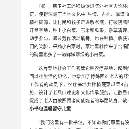
同时，慈卫社工还积极促进院外社区舆论环
伍，使得深藏于当地文化中“热情、古朴、厚道
精神资源，让村民和孩子走进敬老院，打破院墙
开垦空地，种上小白菜、玉米和瓜果，杂草清理
动手参与，通过劳作活动筋骨，也在种植、收获
们的笑脸，采摘小白菜时，菜地里就传来了合唱团
的碗里也多了一道鲜嫩翠绿的小白菜。
这片菜地社会工作者管它叫农疗基地，起到
回以往生活的记忆，也增加了特殊困难老人的经济
工作者的动员下，农疗基地共种植蔬菜瓜果8亩
势，设计了老兵口述史和文化传承服务，让散居
促成了老人由被照顾者向使能者的华丽转身，敬
小书包温暖留守儿童
“我们这里有一批书包，不知道你们那里有