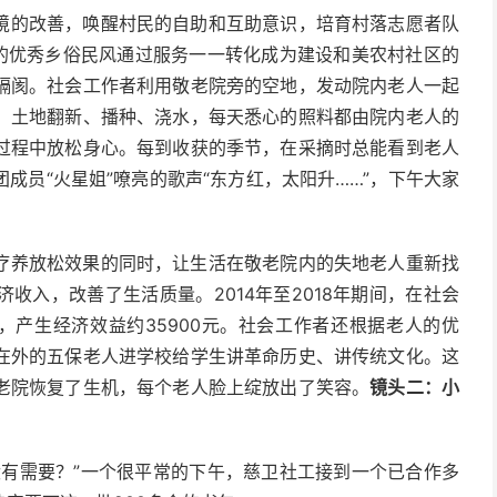
境的改善，唤醒村民的自助和互助意识，培育村落志愿者队
”的优秀乡俗民风通过服务一一转化成为建设和美农村社区的
隔阂。社会工作者利用敬老院旁的空地，发动院内老人一起
、土地翻新、播种、浇水，每天悉心的照料都由院内老人的
过程中放松身心。每到收获的季节，在采摘时总能看到老人
成员“火星姐”嘹亮的歌声“东方红，太阳升……”，下午大家
疗养放松效果的同时，让生活在敬老院内的失地老人重新找
收入，改善了生活质量。2014年至2018年期间，在社会
，产生经济效益约35900元。社会工作者还根据老人的优
在外的五保老人进学校给学生讲革命历史、讲传统文化。这
老院恢复了生机，每个老人脸上绽放出了笑容。
镜头二：小
没有需要？”一个很平常的下午，慈卫社工接到一个已合作多