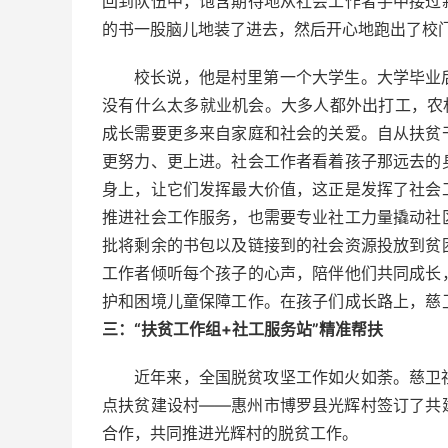
回到队伍中，饱含期待地从社会工作者手中接过
的书一股脑儿地装了进去，然后开心地跑出了校
校长说，他是村里第一个大学生。大学毕业
没有什么太多就业机会。大多人都外出打工，农
成长需要更多来自家庭和社会的关爱。自从扶贫
更努力、更上进。社会工作者看着孩子那远去的
身上，让它们发挥最大价值，这正是发挥了社会
推进社会工作服务，也需要专业社工力量撬动社
批将剩余的书包以及链接到的社会资源投放到贫
工作者倾听每个孩子的心声，陪伴他们共同成长
护和困境儿童保障工作。在孩子们成长路上，慈
三：“扶贫工作组+社工服务站”精准帮扶
近年来，全国脱贫攻坚工作如火如荼。慈卫
点扶贫建设村——惠州市博罗县光辉村签订了共
合作，共同推进光辉村的脱贫工作。