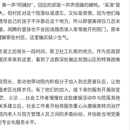
第一声“阿姨好”，回应的却是一声声烦躁的蝉鸣。“呆滞”是
大，但村民对这个院落似是遗忘，又似是畏惧，因为他们每
教导自己的孩子不许靠近这个地方。所以即使离得仅几百米
墙，闹腾的婴孩也不会因迷路而误入常常敞开的院门。原本
理解那些村民，这里确实缺少生气。
也是之后很长一段时间，慈卫社工扎根的地方。作为民政部
很庆幸来到这里，看到了这群深处偏远贫困山区的特殊困难
院院长，发动他带动院内积极分子加入到志愿者队伍，让他
温老区光辉岁月。有了他们的加入，接下来的服务开展就变
艺、义诊……社会工作者慢慢在这些康娱活动中与院落其他
关系建立后，社会工作者开始将服务重心从康娱类转向治疗
院内老人与院方管理人员之间的矛盾纠纷，并协助当地党委
的专业化服务水平。