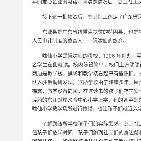
年的爱心企业的电话。问清楚情况后，慈卫社工决
接下这一批物资后，慈卫社工选定了广东省
东源县是广东省级重点扶贫的特困县，也是
人民审计制度的奠基人——阮啸仙的故乡。
啸仙小学是阮啸仙的母校，1906 年创办，
名学生在此就读。校内陈设简单，校门上方端端
两边是教学楼。操场和教学楼看起来有些陈旧。
队入驻后调研发现，这所学校由于建造多年，屋
裸露，教学设备简陋，在这读书的孩子们存在安
渡船的东江对岸义合中心小学上学，有的甚至到
啸仙小学教学场所进行修缮，也让孩子们就近入
了解到该所学校孩子们的实际需求，慈卫社
值孩子们放学时间，孩子们跑到社工们的身边帮