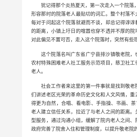
犹记得那个炎热夏天，第一次走入一个院落，
形容那时的院落老人最贴切的词汇。整个村落不
每对于问起这个院落就避而不谈，却总记得谆谆
的距离，小镇上圩日的喧嚣也穿不透并不厚的院
对此偏见不置可否，走入这个院落时，突然有些
这个院落名叫广东省广宁县排沙镇敬老院，
农村特殊困难老人社工服务示范项目，慈卫社工
老人。
社会工作者来这里的第一件事就是找到敬老
们讲述老区光荣的革命历史文化和人文风情，重
得更为自然，合唱、看电影、手指操、书画、茶
老人建立信任关系，拉近了与老人之间的距离。
型服务，通过沟通小组，缓解了院内老人之间、
政府完善了院舍入住和管理制度，以提升敬老院