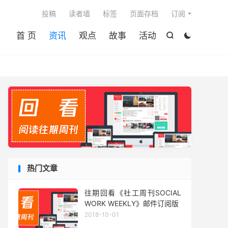

投稿
读者墙
标签
页面存档
订阅
首 页
资讯
观点
故事
活动


热门文章
往期回看《社工周刊SOCIAL
WORK WEEKLY》邮件订阅版
2018-10-01