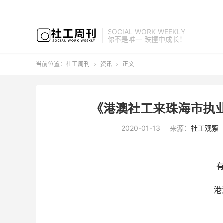
SOCIAL WORK WEEKLY
你不是唯一 跌撞中成长！
当前位置：
社工周刊
资讯
正文


《港澳社工来珠海市执
2020-01-13
来源：
社工观察
港