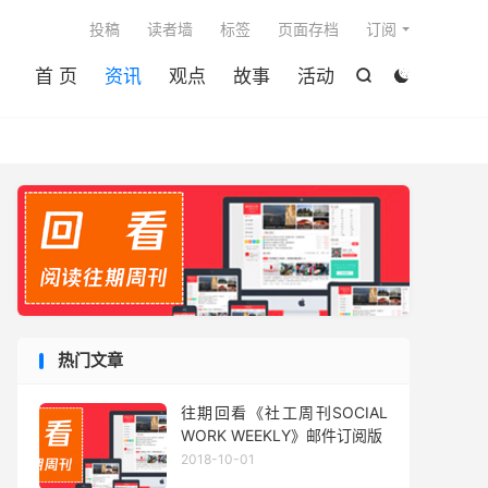

投稿
读者墙
标签
页面存档
订阅
首 页
资讯
观点
故事
活动


热门文章
往期回看《社工周刊SOCIAL
WORK WEEKLY》邮件订阅版
2018-10-01