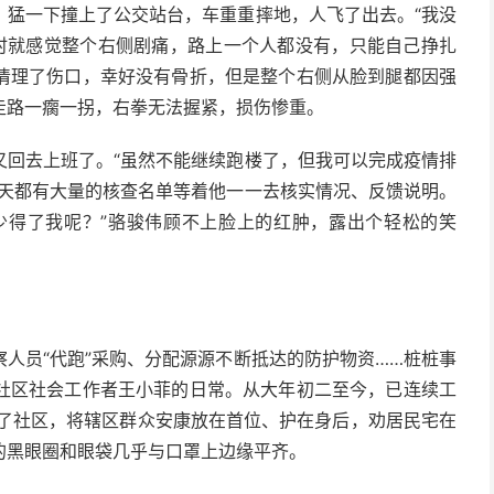
，猛一下撞上了公交站台，车重重摔地，人飞了出去。“我没
当时就感觉整个右侧剧痛，路上一个人都没有，只能自己挣扎
清理了伤口，幸好没有骨折，但是整个右侧从脸到腿都因强
走路一瘸一拐，右拳无法握紧，损伤惨重。
又回去上班了。“虽然不能继续跑楼了，但我可以完成疫情排
每天都有大量的核查名单等着他一一去核实情况、反馈说明。
能少得了我呢？”骆骏伟顾不上脸上的红肿，露出个轻松的笑
人员“代跑”采购、分配源源不断抵达的防护物资……桩桩事
社区社会工作者王小菲的日常。从大年初二至今，已连续工
在了社区，将辖区群众安康放在首位、护在身后，劝居民宅在
的黑眼圈和眼袋几乎与口罩上边缘平齐。