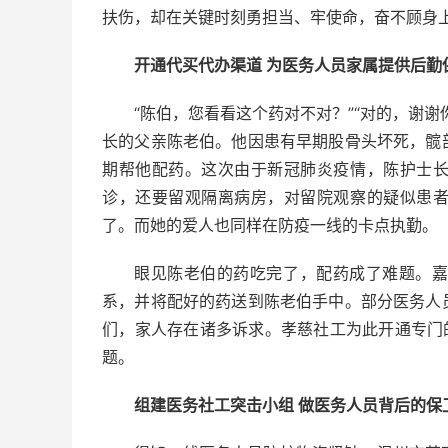
扶伤，却在关键时刻勇担当、牢使命，奋不顾身上
开通代买代办渠道 为医务人员家属提供后勤
“陈伯，您看看这个药对不对？”“对的，谢
长的父亲陈老伯。他因患有早期股骨头坏死，髋
期帮他配药。这次由于新冠肺炎疫情，陈护士
诊，还要留观隔离病房，对留院观察的疑似患者
了。而她的爱人也同样在防疫一线的卡点执勤。
眼见陈老伯的药吃完了，配药成了难题。
系，并将配好的药送到陈老伯手中。部分医务人员
们，家人存在诸多诉求。孝慈社工为此开通专门
题。
组建医务社工突击小组 做医务人员背后的保