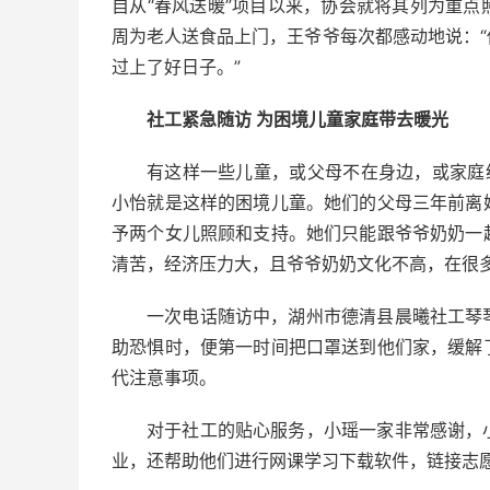
自从“春风送暖”项目以来，协会就将其列为重
周为老人送食品上门，王爷爷每次都感动地说：
过上了好日子。”
社工紧急随访 为困境儿童家庭带去暖光
有这样一些儿童，或父母不在身边，或家庭
小怡就是这样的困境儿童。她们的父母三年前离
予两个女儿照顾和支持。她们只能跟爷爷奶奶一
清苦，经济压力大，且爷爷奶奶文化不高，在很
一次电话随访中，湖州市德清县晨曦社工琴
助恐惧时，便第一时间把口罩送到他们家，缓解
代注意事项。
对于社工的贴心服务，小瑶一家非常感谢，
业，还帮助他们进行网课学习下载软件，链接志