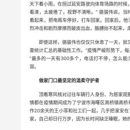
天下着小雨，在拐过延安路驶向体育场路的时候
看清，太疲倦了，视野不清晰。” 骆骏伟说，
着起来，把电瓶车停好，打车回家。回家后，他
烈冲击和剧烈摩擦而破皮出血，胳膊抬不起来，
即使这样，骆骏伟也仅仅只休息了一天，就
查统计汇总的基础性工作。”疫情严峻形势下，
“最多的一天有300多个，电话打不停，怎么
容。
做家门口最坚定的温柔守护者
顶着寒风核对过往车辆行人身份、为居家观察
情都在疫情期间成为了宁波市海曙区高桥镇高桥
作20余天的王小菲和社工们一起，几乎把家安
家，自己却日行万步，因为长时间缺乏睡眠，她