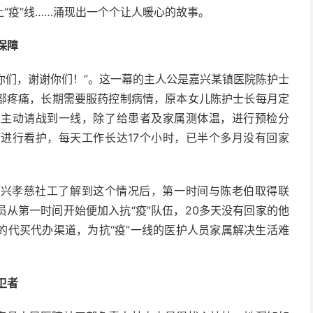
“疫”线……涌现出一个个让人暖心的故事。
保障
谢你们，谢谢你们！”。这一幕的主人公是嘉兴某镇医院陈护士
部疼痛，长期需要服药控制病情，原本女儿陈护士长每月定
长主动请战到一线，除了给患者及家属测体温，进行预检分
进行看护，每天工作长达17个小时，已半个多月没有回家
嘉兴孝慈社工了解到这个情况后，第一时间与陈老伯取得联
从第一时间开始便加入抗“疫”队伍，20多天没有回家的他
的代买代办渠道，为抗“疫”一线的医护人员家属解决生活难
卫者