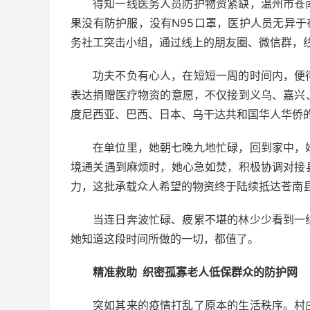
得知一线医务人员防护物资紧缺，温州市苍
果没有防护服，没有N95口罩，医护人员无异于
务社工突击小组，通过线上的朋友圈、微信群，
功夫不负有心人，在短短一周的时间内，便
表达捐赠医疗物资的意愿，不仅接到义乌、嘉兴
度尼西亚、巴西、日本、乌干达共和国华人华侨
在单位里，她朝七晚九地忙碌，回到家中，
境通关遇到麻烦时，她心急如焚，积极协调对接
力，这批承载众人希望的物资终于陆续抵达苍南
当连日奔波忙碌、疲累不堪的林少少看到一
她知道这段时间所做的一切，都值了。
精准救助 织密孤寡老人低保群众的防护网
突如其来的疫情打乱了原本的生活秩序。村