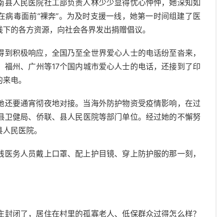
南县人民医院社工部负责人林少少显得忧心忡忡，她深知如
在病毒面前“裸奔”。为及时支援一线，她第一时间组建了医
线下的各方资源，向社会各界发出捐赠倡议。
得到积极响应，全国乃至全世界爱心人士的电话纷至沓来，
、福州、广州等17个国内城市爱心人士的电话，还接到了印
的来电。
她还要通宵彻夜地对接。当海外防护物资受疫情影响，在过
县卫健局、侨联、县人民医院等部门单位。经过她的不懈努
县人民医院。
线医务人员戴上口罩、配上护目镜、穿上防护服的那一刻，
庄封闭了，居住在村里的孤寡老人、低保群众过得怎么样？