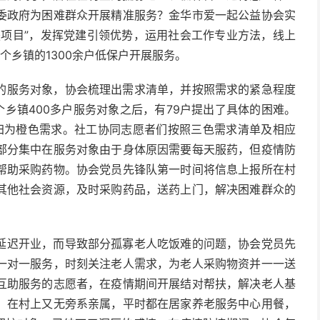
委政府为困难群众开展精准服务？金华市爱一起公益协会实
扶项目”，发挥党建引领优势，运用社会工作专业方法，线上
个乡镇的1300余户低保户开展服务。
的服务对象，协会梳理出需求清单，并按照需求的紧急程度
个乡镇400多户服务对象之后，有79户提出了具体的困难。
户归为橙色需求。社工协同志愿者们按照三色需求清单及相应
部分集中在服务对象由于身体原因需要每天服药，但疫情防
帮助采购药物。协会党员先锋队第一时间将信息上报所在村
其他社会资源，及时采购药品，送药上门，解决困难群众的
延迟开业，而导致部分孤寡老人吃饭难的问题，协会党员先
一对一服务，时刻关注老人需求，为老人采购物资并一一送
互助服务的志愿者，在疫情期间开展结对帮扶，解决老人基
，在村上又无旁系亲属，平时都在居家养老服务中心用餐，