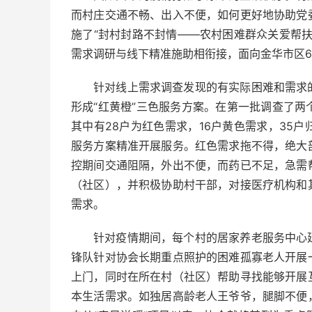
而村庄交通不畅、出入不便，如何更好地协助党
施了“封村封路不封情——农村困难群众关爱帮
需求调研与线下精准施助相衔接，面向金华市区6
针对线上需求调查发现的有实际困难和需求
形成“红黄橙”三色服务方案。在第一批调查了两
其中有28户为红色需求，16户黄色需求，35
服务方案精准开展服务。红色需求拖不得，绝大
控期间交通阻隔，外出不便，而药已不足，急需
（社区），并积极协助村干部，对接医疗机构和
需求。
针对疫情期间，每个村的居家养老服务中心
锋队针对协会长期重点照护的困难孤寡老人开展
上门，同时在所在村（社区）帮助寻找能够开展
本生活需求。如独居高龄老人王爷爷，腿脚不便