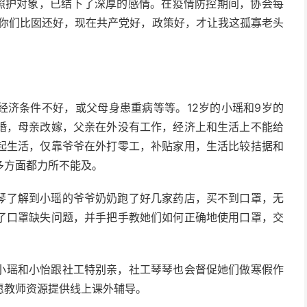
点照护对象，已结下了深厚的感情。在疫情防控期间，协会每
“你们比囡还好，现在共产党好，政策好，才让我这孤寡老头
经济条件不好，或父母身患重病等等。12岁的小瑶和9岁的
婚，母亲改嫁，父亲在外没有工作，经济上和生活上不能给
起生活，仅靠爷爷在外打零工，补贴家用，生活比较拮据和
多方面都力所不能及。
琴了解到小瑶的爷爷奶奶跑了好几家药店，买不到口罩，无
了口罩缺失问题，并手把手教她们如何正确地使用口罩，交
小瑶和小怡跟社工特别亲，社工琴琴也会督促她们做寒假作
愿教师资源提供线上课外辅导。