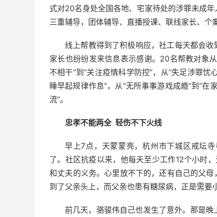
式对20名身处全国各地、宅家待处的涉罪未成年
三重辅导，团体辅导、直播授课、联线家长、个
线上帮教得到了积极响应，社工每天都会收
家长也纷纷发来信息表示感谢。20名帮教对象
不相干”到“关注疫情科学防控”，从“失足涉罪忧心
睡早起规律作息”，从“无所事事游戏成瘾”到“在
流”。
忠孝不能两全 轻伤不下火线
早上7点，天蒙蒙亮，杭州市下城区戒坛
了。社区抗疫以来，他每天至少工作12个小时
和丈夫的义务。心里放不下的，还有自己的父母
到了父亲头上，而父亲也患有糖尿病，正是需要
前几天，骆骏伟自己也发生了意外。那是晚