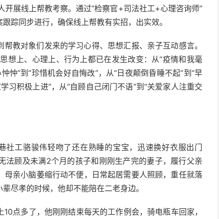
人开展线上帮教考察。通过“检察官+司法社工+心理咨询师”
案跟踪同步进行，确保线上帮教有实招，出实效。
到帮教对象们发来的学习心得、思想汇报、亲子互动感言。
从思想上、心理上、行为上都已在发生改变：从“疫情和我毫
忡忡”到“珍惜机会好自悔改”，从“日夜颠倒昏睡不起”到“早
家学习积极上进”，从“自顾自己闭门不语”到“关爱家人注重交
寺巷社工骆骏伟轻吻了还在熟睡的宝宝，迅速换好衣服出门
，无法顾及未满2个月的孩子和刚刚生产完的妻子，履行父亲
，母亲小脑萎缩行动不便，日常起居需要人照顾，重任就落
小辈尽孝的时候，他却不能陪在二老身边。
上10点多了，他刚刚结束每天的工作例会，骑电瓶车回家，