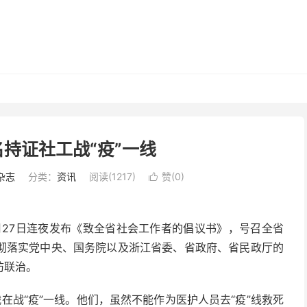
持证社工战“疫”一线
杂志
分类：
资讯
阅读(1217)
赞(
0
)

月27日连夜发布《致全省社会工作者的倡议书》，号召全省
彻落实党中央、国务院以及浙江省委、省政府、省民政厅的
防联治。
在战“疫”一线。他们，虽然不能作为医护人员去“疫”线救死