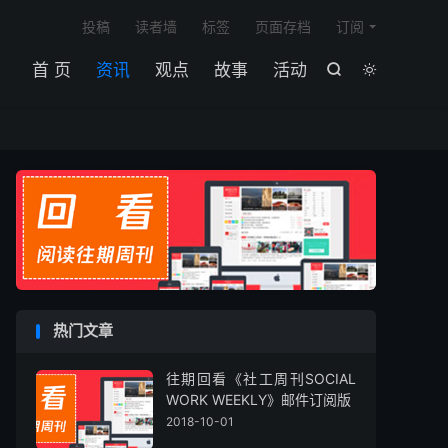

投稿
读者墙
标签
页面存档
订阅
首 页
资讯
观点
故事
活动


热门文章
往期回看《社工周刊SOCIAL
WORK WEEKLY》邮件订阅版
2018-10-01