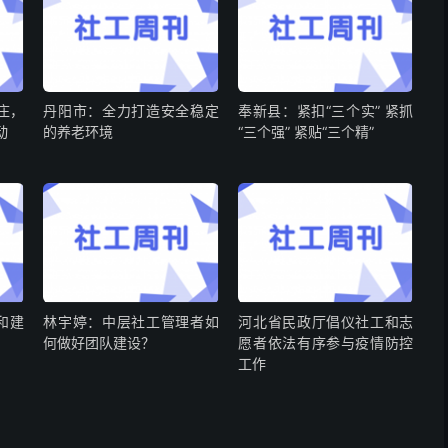
庄，
丹阳市：全力打造安全稳定
奉新县：紧扣“三个实” 紧抓
动
的养老环境
“三个强” 紧贴“三个精”
和建
林宇婷：中层社工管理者如
河北省民政厅倡仪社工和志
何做好团队建设？
愿者依法有序参与疫情防控
工作