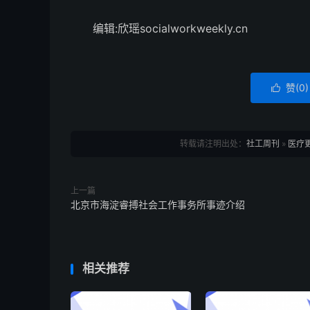
编辑:欣瑶socialworkweekly.cn
赞(
0
)

转载请注明出处：
社工周刊
»
医疗
上一篇
北京市海淀睿搏社会工作事务所事迹介绍
相关推荐