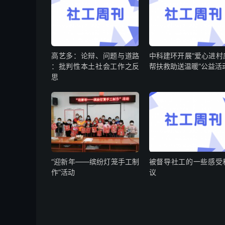
高艺多：论辩、问题与道路
中科建环开展“爱心进村
：批判性本土社会工作之反
帮扶救助送温暖”公益活
思
“迎新年——缤纷灯笼手工制
被督导社工的一些感受
作”活动
议