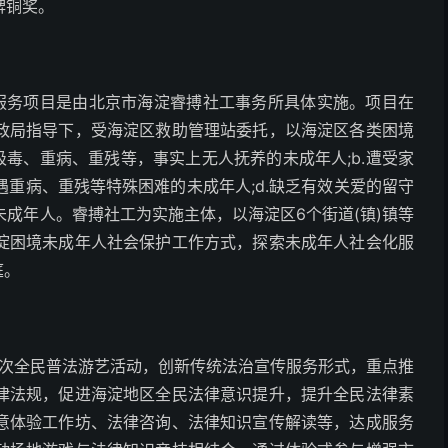
牌铜奖。
护服务项目是由北京市海淀睿搏社工事务所具体实施。项目在
政局指导下，受海淀区救助管理站委托，以海淀区各类困境
吸毒、重病、重残等，事实上无人抚养的未成年人;b.遭受家
遇重病、重残等特殊困难的未成年人;d.缺乏有效关爱的留守
未成年人。睿搏社工为实施主体，以海淀区6个街道(镇)镇等
淀困境未成年人社会保护工作方式，探索未成年人社会化服
庭。
20次全民普法游艺活动，创新传统法治宣传服务形式，重点推
律法规，促进海淀地区全民法律意识提升，提升全民法律素
意体验工作坊、法律咨询、法律知识宣传解读等，达成服务