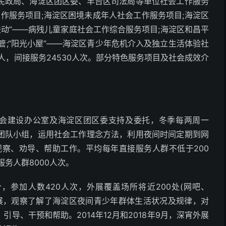
民政局、海淀区团区委、丰台区司法局等单位社会工作服务
工作服务项目;海淀区困境未成年人社会工作服务项目;海淀区
联动”——病残儿童家庭社会工作综合服务项目;海淀区和昌平
管;“阳光小屋”——海淀区青少年危机介入及独立生活体验社
人，间接服务24530人次。部分特色服务项目及社会成效介
区社会建设办公室及海淀区团区委支持及委托，冬季每两周一
团队小组，运用社会工作理念方法，利用夜间时间定期到网
观察、劝导、帮助工作。平均每年直接服务人群不低于200
务人群8000人次。
个，参加人数420人次，外展覆盖场所将近200处(网吧、
外展，观察了解了海淀区夜间青少年群体生活状况及规律，对
导、干预和帮助。2014年12月和2018年9月，深宵外展