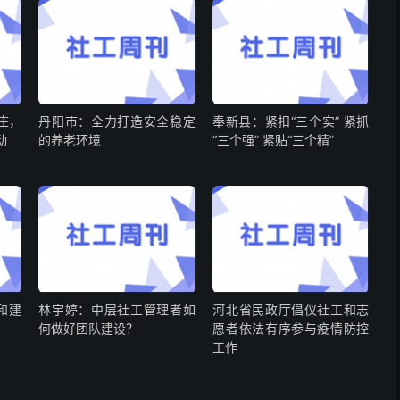
庄，
丹阳市：全力打造安全稳定
奉新县：紧扣“三个实” 紧抓
动
的养老环境
“三个强” 紧贴“三个精”
和建
林宇婷：中层社工管理者如
河北省民政厅倡仪社工和志
何做好团队建设？
愿者依法有序参与疫情防控
工作