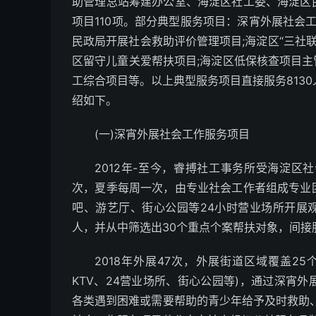
助管理总站筹建办公室、海淀区社工委、海淀区
项目110项。部分典型服务项目：深宵外展社会
民政局开展社会救助评价管理项目;海淀区“三社
区留守儿童关爱帮扶项目;海淀区低保核查项目主
工综合项目等。以上典型服务项目直接服务8130
绍如下。
(一)深宵外展社会工作服务项目
2012年-至今，睿搏社工事务所受海淀
次，夏季每周一次，由专业社会工作者组成专业
吧、游艺厅、街心公园等24小时营业场所开展
人，并从中筛选出30个重点个案帮扶对象，间接服
2018年外展47次，外展街道区域覆盖25
KTV、24营业场所、街心公园等)，通过深宵
各类遇到困难或需要帮助的青少年给予及时救助、引