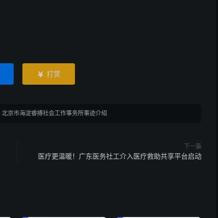
打赏

»
北京市海淀睿搏社会工作事务所事迹介绍
下一篇
医疗更温暖！广东医务社工介入医疗救助共享平台启动