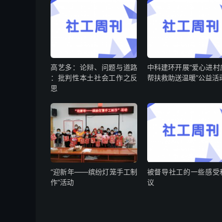
高艺多：论辩、问题与道路
中科建环开展“爱心进村
：批判性本土社会工作之反
帮扶救助送温暖”公益活
思
“迎新年——缤纷灯笼手工制
被督导社工的一些感受
作”活动
议