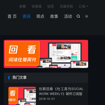

投稿
读者墙
标签
页面存档
订阅
首 页
资讯
观点
故事
活动


热门文章
往期回看《社工周刊SOCIAL
WORK WEEKLY》邮件订阅版
2018-10-01