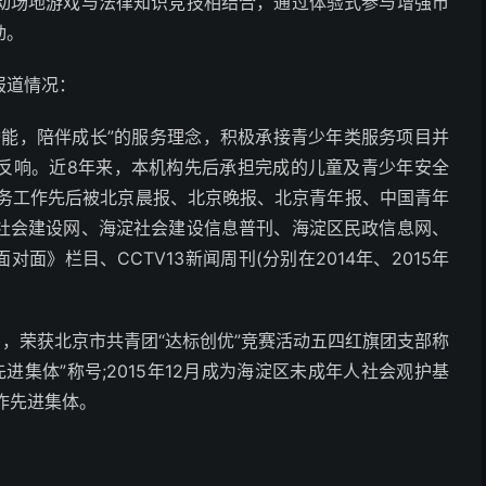
动场地游戏与法律知识竞技相结合，通过体验式参与增强市
动。
报道情况：
潜能，陪伴成长”的服务理念，积极承接青少年类服务项目并
反响。近8年来，本机构先后承担完成的儿童及青少年安全
服务工作先后被北京晨报、北京晚报、北京青年报、中国青年
社会建设网、海淀社会建设信息普刊、海淀区民政信息网、
面》栏目、CCTV13新闻周刊(分别在2014年、2015年
月，荣获北京市共青团“达标创优”竞赛活动五四红旗团支部称
先进集体”称号;2015年12月成为海淀区未成年人社会观护基
工作先进集体。