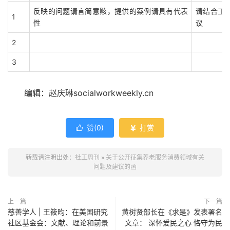
反映的问题请言简意赅，提供的案例请具有代表
请结合工
1
性
议
2
3
编辑：赵庆琳socialworkweekly.cn
赞(
0
)
打赏


转载请注明出处：
社工周刊
»
关于公开征集养老服务消费领域有关
问题及建议的函
上一篇
下一篇
慈善学人 | 王筱昀：在美国研究
黄树贤部长在《求是》发表署名
社区基金会：文献、理论和前景
文章： 深怀爱民之心 恪守为民