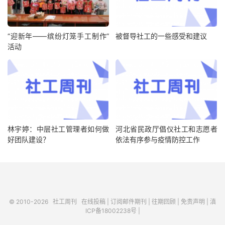
“迎新年——缤纷灯笼手工制作”
被督导社工的一些感受和建议
活动
林宇婷：中层社工管理者如何做
河北省民政厅倡仪社工和志愿者
好团队建设？
依法有序参与疫情防控工作
© 2010-2026
社工周刊
在线投稿
|
订阅邮件期刊
|
往期回顾
|
免责声明
|
滇
ICP备18002238号
|