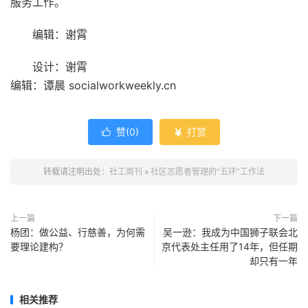
服务工作。
编辑：谢霄
设计：谢霄
编辑：谭晨 socialworkweekly.cn
赞(
0
)
打赏


转载请注明出处：
社工周刊
»
社区志愿者管理的“五环”工作法
上一篇
下一篇
杨团：做公益、行慈善，为何需
吴一逊：我成为中国狮子联会北
要理论建构？
京代表处主任用了14年，但任期
却只有一年
相关推荐