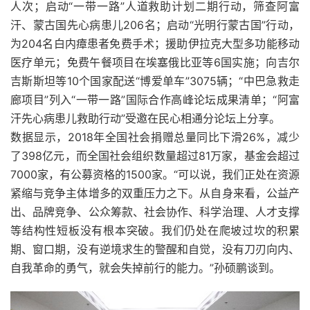
人次；启动“一带一路”人道救助计划二期行动，筛查阿富
汗、蒙古国先心病患儿206名；启动“光明行蒙古国”行动，
为204名白内瘴患者免费手术；援助伊拉克大型多功能移动
医疗单元；免费午餐项目在埃塞俄比亚等6国实施；向吉尔
吉斯斯坦等10个国家配送“博爱单车”3075辆；“中巴急救走
廊项目”列入“一带一路”国际合作高峰论坛成果清单；“阿富
汗先心病患儿救助行动”受邀在民心相通分论坛上分享。
数据显示，2018年全国社会捐赠总量同比下滑26%，减少
了398亿元，而全国社会组织数量超过81万家，基金会超过
7000家，有公募资格的1500家。“可以说，我们正处在资源
紧缩与竞争主体增多的双重压力之下。从自身来看，公益产
出、品牌竞争、公众筹款、社会协作、科学治理、人才支撑
等结构性短板没有根本突破。我们仍处在爬坡过坎的积累
期、窗口期，没有逆境求生的警醒和自觉，没有刀刃向内、
自我革命的勇气，就会失掉前行的能力。”孙硕鹏谈到。