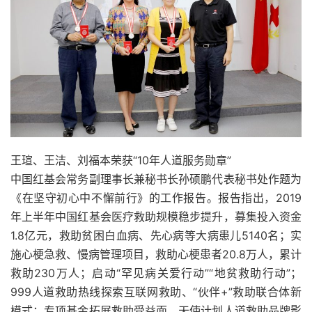
王瑄、王洁、刘福本荣获“10年人道服务勋章”
中国红基会常务副理事长兼秘书长孙硕鹏代表秘书处作题为
《在坚守初心中不懈前行》的工作报告。报告指出，2019
年上半年中国红基会医疗救助规模稳步提升，募集投入资金
1.8亿元，救助贫困白血病、先心病等大病患儿5140名；实
施心梗急救、慢病管理项目，救助心梗患者20.8万人，累计
救助230万人；启动“罕见病关爱行动”“地贫救助行动”；
999人道救助热线探索互联网救助、“伙伴+”救助联合体新
模式；专项基金拓展救助受益面，天使计划人道救助品牌影