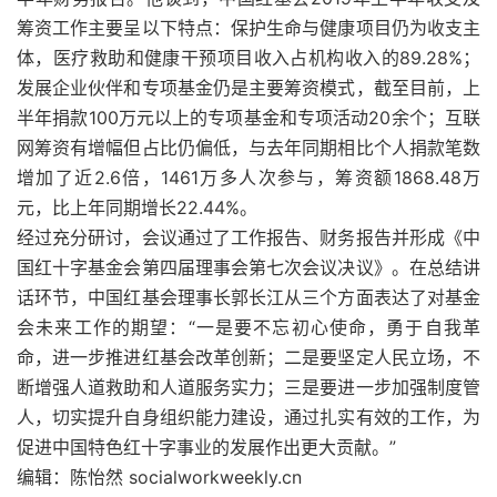
筹资工作主要呈以下特点：保护生命与健康项目仍为收支主
体，医疗救助和健康干预项目收入占机构收入的89.28%；
发展企业伙伴和专项基金仍是主要筹资模式，截至目前，上
半年捐款100万元以上的专项基金和专项活动20余个；互联
网筹资有增幅但占比仍偏低，与去年同期相比个人捐款笔数
增加了近2.6倍，1461万多人次参与，筹资额1868.48万
元，比上年同期增长22.44%。
经过充分研讨，会议通过了工作报告、财务报告并形成《中
国红十字基金会第四届理事会第七次会议决议》。在总结讲
话环节，中国红基会理事长郭长江从三个方面表达了对基金
会未来工作的期望：“一是要不忘初心使命，勇于自我革
命，进一步推进红基会改革创新；二是要坚定人民立场，不
断增强人道救助和人道服务实力；三是要进一步加强制度管
人，切实提升自身组织能力建设，通过扎实有效的工作，为
促进中国特色红十字事业的发展作出更大贡献。”
编辑：陈怡然 socialworkweekly.cn