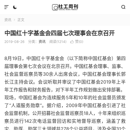



资讯
正文

中国红十字基金会四届七次理事会在京召开
2019-08-26
分类：
资讯
阅读(1214)
赞(
0
)

8月19日，中国红十字基金会（以下简称中国红基会）第四
届理事会第七次会议在北京召开。中国红基会理事、监事、
社会监督巡察员等30余人出席会议，中国红基会理事长郭
长江主持会议。会议听取并审议了中国红基会2019年上半
年工作报告和财务报告，对下半年工作规划做出安排部署。
现场，中国红基会为连续服务5年和10年的社会监督员颁发
了“人道服务勋章”。据介绍，2009年中国红基会引进了社
会监督机制，公开招募社会监督巡察员18人，十年来组织巡
察员进行142次电话监督回访和实地督导巡察，涵盖了救
灾、助医、助学三大领域共278个公益项目，涉及全国31个