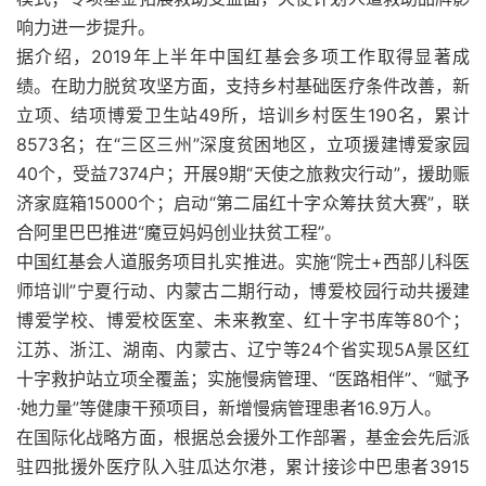
响力进一步提升。
据介绍，2019年上半年中国红基会多项工作取得显著成
绩。在助力脱贫攻坚方面，支持乡村基础医疗条件改善，新
立项、结项博爱卫生站49所，培训乡村医生190名，累计
8573名；在“三区三州”深度贫困地区，立项援建博爱家园
40个，受益7374户；开展9期“天使之旅救灾行动”，援助赈
济家庭箱15000个；启动“第二届红十字众筹扶贫大赛”，联
合阿里巴巴推进“魔豆妈妈创业扶贫工程”。
中国红基会人道服务项目扎实推进。实施“院士+西部儿科医
师培训”宁夏行动、内蒙古二期行动，博爱校园行动共援建
博爱学校、博爱校医室、未来教室、红十字书库等80个；
江苏、浙江、湖南、内蒙古、辽宁等24个省实现5A景区红
十字救护站立项全覆盖；实施慢病管理、“医路相伴”、“赋予
·她力量”等健康干预项目，新增慢病管理患者16.9万人。
在国际化战略方面，根据总会援外工作部署，基金会先后派
驻四批援外医疗队入驻瓜达尔港，累计接诊中巴患者3915