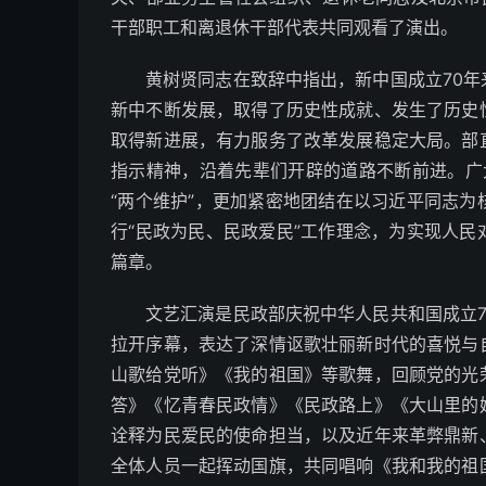
干部职工和离退休干部代表共同观看了演出。
黄树贤同志在致辞中指出，新中国成立70
新中不断发展，取得了历史性成就、发生了历史
取得新进展，有力服务了改革发展稳定大局。部
指示精神，沿着先辈们开辟的道路不断前进。广大
“两个维护”，更加紧密地团结在以习近平同志
行“民政为民、民政爱民”工作理念，为实现人
篇章。
文艺汇演是民政部庆祝中华人民共和国成立
拉开序幕，表达了深情讴歌壮丽新时代的喜悦与
山歌给党听》《我的祖国》等歌舞，回顾党的光
答》《忆青春民政情》《民政路上》《大山里的
诠释为民爱民的使命担当，以及近年来革弊鼎新
全体人员一起挥动国旗，共同唱响《我和我的祖