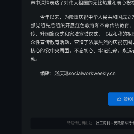
声中深情表达了对伟大祖国的无比热爱和衷心祝
今年以来，为隆重庆祝中华人民共和国成立
部党组先后组织开展红色教育和革命传统教育
传、升国旗仪式和宪法宣誓仪式、《我和我的祖
众性宣传教育活动，营造了浓厚热烈的庆祝氛围
核心的党中央周围，不忘初心、牢记使命，永远
动。
编辑：赵庆琳socialworkweekly.cn
赞(
0
)

转载请注明出处：
社工周刊
»
民政部举行“