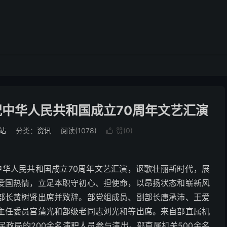
祝中华人民共和国成立70周年文艺汇演
站
分类：
资讯
阅读(1078)
赞(
0
)

祝中华人民共和国成立70周年文艺汇演，讴歌壮丽新时代，展
爱国热情，立足本职守初心、担使命，以昂扬状态和崭新风
部长黄树贤出席并致辞。部党组成员、副部长唐承沛、王爱
主任委员宫蒲光和部级老同志刘光和等出席。来自部直属机
政局的200余名演职人员参与演出。部直属机关500余名