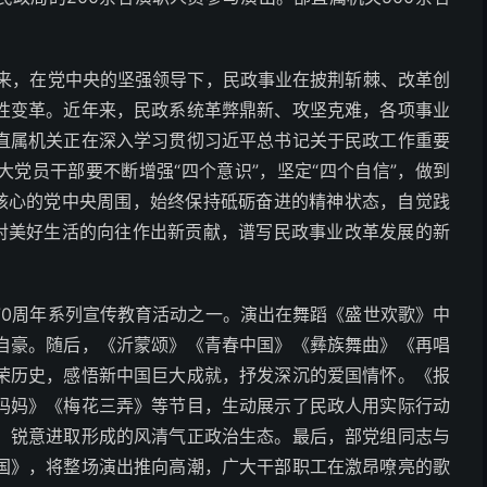
年来，在党中央的坚强领导下，民政事业在披荆斩棘、改革创
性变革。近年来，民政系统革弊鼎新、攻坚克难，各项事业
直属机关正在深入学习贯彻习近平总书记关于民政工作重要
党员干部要不断增强“四个意识”，坚定“四个自信”，做到
为核心的党中央周围，始终保持砥砺奋进的精神状态，自觉践
民对美好生活的向往作出新贡献，谱写民政事业改革发展的新
70周年系列宣传教育活动之一。演出在舞蹈《盛世欢歌》中
自豪。随后，《沂蒙颂》《青春中国》《彝族舞曲》《再唱
荣历史，感悟新中国巨大成就，抒发深沉的爱国情怀。《报
妈妈》《梅花三弄》等节目，生动展示了民政人用实际行动
、锐意进取形成的风清气正政治生态。最后，部党组同志与
国》，将整场演出推向高潮，广大干部职工在激昂嘹亮的歌