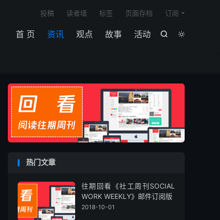

投稿
读者墙
标签
页面存档
订阅
首 页
资讯
观点
故事
活动


热门文章
往期回看《社工周刊SOCIAL
WORK WEEKLY》邮件订阅版
2018-10-01