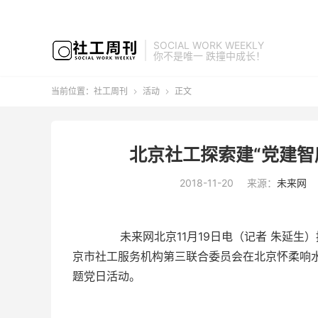
SOCIAL WORK WEEKLY
你不是唯一 跌撞中成长！
当前位置：
社工周刊
活动
正文


北京社工探索建“党建智
2018-11-20
来源：
未来网
未来网北京11月19日电（记者 朱延生）授
京市社工服务机构第三联合委员会在北京怀柔响水
题党日活动。