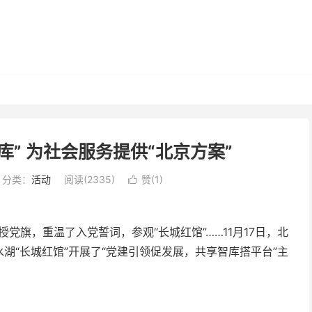
库” 为社会服务提供“北京方案”
分类：
活动
阅读(2335)
赞(
1
)

党旗，重温了入党誓词，参观“长城红馆”……11月17日，北
湖“长城红馆”开展了“党建引领促发展，共享智库搭平台”主