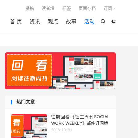

投稿
读者墙
标签
页面存档
订阅
首 页
资讯
观点
故事
活动


热门文章
往期回看《社工周刊SOCIAL
WORK WEEKLY》邮件订阅版
2018-10-01