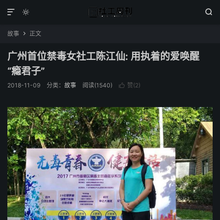



故事
正文

广州首位禁毒女社工陈江仙: 用执着的爱唤醒
“瘾君子”
2018-11-09
分类：
故事
阅读(1540)
赞(
2
)
