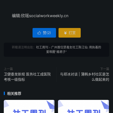
编辑:欣瑶socialworkweekly.cn
赞(
2
)
打赏


转载请注明出处：
社工周刊
»
广州首位禁毒女社工陈江仙: 用执着的
爱唤醒“瘾君子”
上一篇
下一篇
卫健委发新规 医务社工成医院
与郑冰对谈 | 蒲韩乡村社区是怎
考核一级指标
么做起来的
相关推荐