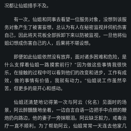
况都让仙姐措手不及。
有一次，仙姐和同事去看望一位服务对象，没想到该服
务对象产生了被害妄想，总认为有人在秘密监视并伺机伤害
自己，因此将天花板全部拆卸下来以防被监视，一旦他将仙
姐幻想成伤害自己的人，后果将不堪设想。
即便如此仙姐依然没有放弃，面对诸多困难和危险，是
什么支撑着仙姐一路摸索前行？“因为做这些事情我很快
乐，在接触的过程中可以看到他们的改变和进步，工作有成
效，做的事情有价值，我就有动力。”仙姐说工作虽然辛
苦，但更多的是开心和感动。
仙姐还清楚地记得第一次与阿云（化名）见面时的场
景，阿云醉醺醺地坐着，一边自言自语一边把手中点燃的鞭
炮扔向路边，他的妻子一旁抹眼泪。阿云缺乏毅力，戒毒治
疗一直不顺利。为了帮助阿云，仙姐常常一天连去他家几