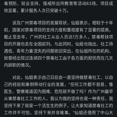
毒预防、就业支持、强戒所出所教育等活动83场，项目成
效显著，累计服务人次已突破十万。
谈及广州禁毒项目的发展现状，仙姐表示，相较于十年
前，国家对禁毒项目的支持力度和重视度有了显著的提高，
截止至去年，广州的社工从业人员达1万多人，禁毒帮扶项
目的开展也走在全国前列。与此同时，仙姐也指出，社工待
遇低、青年力量流失的问题依旧突出，在仙姐所在的机构，
就曾经出现过连续四个禁毒社工由于各方面的担忧而在几天
内辞职的情况。
对此，仙姐表示自己日后会一直坚持做禁毒社工，以自
己的经验和事例带动行业的发展，“任何工作都不容易，像
医生、警察难道因为困难、危险就不做了吗？作为广州最早
从事禁毒社工工作的人，我认为我的坚持也是一种责任，我
坚持下来了就是一个活生生的例子，让大家知道禁毒社工的
工作并不可怕，坚持下来并非难事。”仙姐还借用了中山大