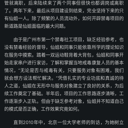
管就离职，后来陆续来了两个同事但很快也都调岗或离职
了。两年下来，最后从项目建设到结束，完全坚持下来的只
有仙姐一人。除了频繁的人员流动外，如何开辟禁毒项目的
新道路是仙姐面临的最大问题。
由于是广州市第一个禁毒社工项目，缺乏经验参考，也
没有禁毒经验的督导，仙姐和同事只能依靠所学的理论知识
在服务中摸索。踏着一双运动鞋背着大背包，仙姐和同事开
始走家串户进行家访，了解和掌握当地戒毒康复人员的基本
情况，“无论是否与戒毒有关，只要服务对象有困难，我们
就会想方设法帮忙解决。”凭借扎实的专业功底和真诚的待
人之道，仙姐在无形中与服务对象建立了良好的关系，为后
续工作奠定了基础。半年后，项目的工作思路逐步清晰，工
作逐渐步入正轨。但由于缺乏参考对象，仙姐并不知道自己
的模式是否正确，工作效果究竟如何。
直到2010年中，北京一位大学老师的到访，为她树立