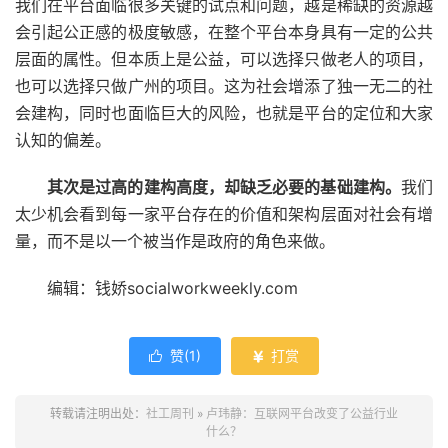
我们在平台面临很多关键的试点和问题，越是稀缺的资源越
会引起公正感的极度敏感，在整个平台本身具有一定的公共
层面的属性。但本质上是公益，可以选择只做老人的项目，
也可以选择只做广州的项目。这为社会增添了独一无二的社
会建构，同时也面临巨大的风险，也就是平台的定位和大家
认知的偏差。
其次是过高的建构高度，却缺乏必要的基础建构。
我们
太少机会看到每一家平台存在的价值和架构层面对社会有增
量，而不是以一个被当作是政府的角色来做。
编辑：钱娇socialworkweekly.com
赞(
1
)
打赏


转载请注明出处：
社工周刊
»
卢玮静：互联网平台改变了公益行业
什么？