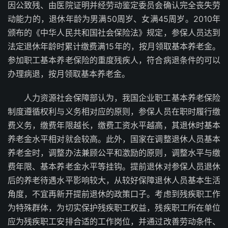
因公致残、由医院证明并经劳动鉴定委员会确认完全丧失劳
动能力的，退休年龄为男满50周岁、女满45周岁。2010年
颁布的《中华人民共和国社会保险法》规定，参保人员达到
法定退休年龄时累计缴费满15年的，按月领取基本养老金。
参加职工基本养老保险的重度残疾人，符合病退条件的可以
办理病退，按月领取基本养老金。
人力资源社会保障部认为，我国企业职工基本养老保险
制度遵循权利与义务相对应的原则，参保人员在职时履行缴
费义务，缴费年限越长，缴费工资水平越高，其退休时基本
养老金水平相对就会较高。此外，国家在调整退休人员基本
养老金时，调整办法兼顾公平和激励的原则，调整水平与缴
费年限、基本养老金水平等挂钩。提前退休对参保人员退休
后的养老待遇水平影响较大，从较好保障退休人员基本生活
角度，不宜再新开提前退休的政策口子。考虑到残疾职工作
为特殊群体，为切实保护残疾职工权益，残疾职工所在单位
应为残疾职工安排合适的工作岗位，并通过改善劳动条件、