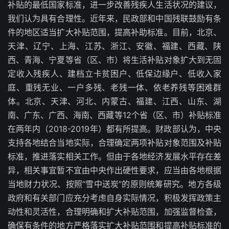
补贴的最低国家标准，进一步改善残疾人生活状况的建议，
我们认为具有合理性。近年来，民政部和中国残联鼓励有条
件的地区适当扩大补贴范围，提高补助标准。目前，北京、
天津、辽宁、上海、江苏、浙江、安徽、福建、西藏、陕
西、青海、宁夏等省（区、市）将生活补贴对象扩大到无固
定收入残疾人、建档立卡贫困户、低保边缘户、低收入家
庭、重残无业、一户多残、老残一体、依老养残等困难群
体。北京、天津、河北、内蒙古、福建、江西、山东、湖
南、广东、广西、海南、西藏等12个省（区、市）补贴标准
在两年内（2018-2019年）都有所提高。财政部认为，中央
支持各地结合当地实际，合理确定两项补贴对象范围及补贴
标准，推进落实相关工作。但由于各地经济发展水平存在差
异，相关事宜暂不宜由中央作出硬性要求，应当由各地根据
当地财力状况、按照“雪中送炭”的原则统筹研究。地方各级
政府和有关部门应充分考虑自身实际情况，积极发挥政策主
动性和灵活性，合理明确和扩大补贴范围，加强监督检查，
确保有条件的地方严格落实扩大补贴范围和提高补贴标准的