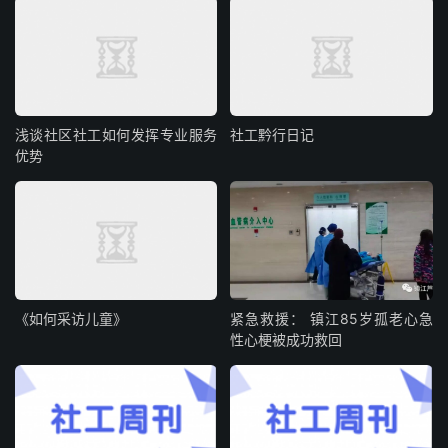
浅谈社区社工如何发挥专业服务
社工黔行日记
优势
《如何采访儿童》
紧急救援： 镇江85岁孤老心急
性心梗被成功救回