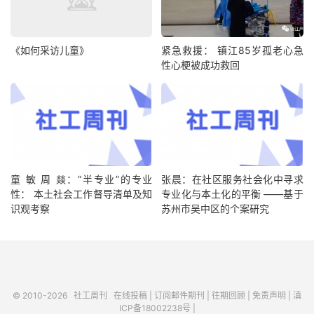
《如何采访儿童》
紧急救援： 镇江85岁孤老心急
性心梗被成功救回
童 敏 周 燚：“半专业”的专业
张晨：在社区服务社会化中寻求
性： 本土社会工作督导清单及知
专业化与本土化的平衡 ——基于
识观考察
苏州市吴中区的个案研究
© 2010-2026
社工周刊
在线投稿
|
订阅邮件期刊
|
往期回顾
|
免责声明
|
滇
ICP备18002238号
|