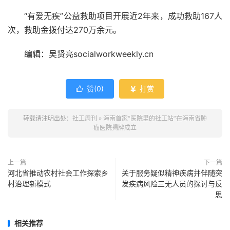
“有爱无疾”公益救助项目开展近2年来，成功救助167人
次，救助金拨付达270万余元。
编辑：吴贤亮socialworkweekly.cn
赞(
0
)
打赏


转载请注明出处：
社工周刊
»
海南首家“医院里的社工站”在海南省肿
瘤医院揭牌成立
上一篇
下一篇
河北省推动农村社会工作探索乡
关于服务疑似精神疾病并伴随突
村治理新模式
发疾病风险三无人员的探讨与反
思
相关推荐