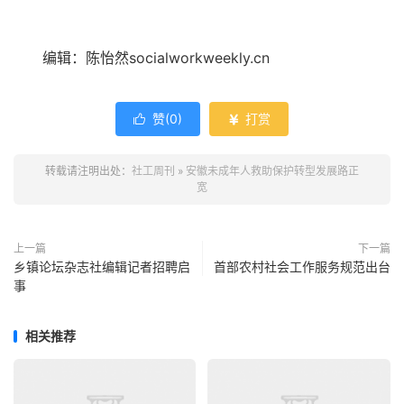
编辑：陈怡然socialworkweekly.cn
赞(
0
)
打赏


转载请注明出处：
社工周刊
»
安徽未成年人救助保护转型发展路正
宽
上一篇
下一篇
乡镇论坛杂志社编辑记者招聘启
首部农村社会工作服务规范出台
事
相关推荐