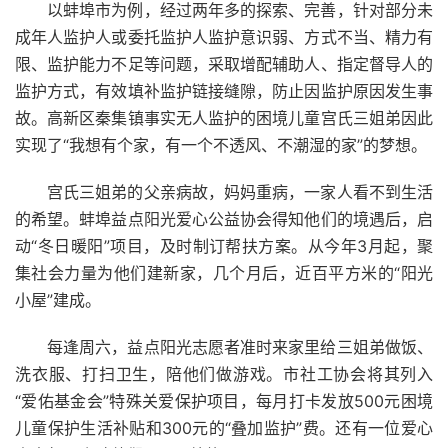
以蚌埠市为例，经过两年多的探索、完善，针对部分未
成年人监护人或委托监护人监护意识弱、方式不当、精力有
限、监护能力不足等问题，采取增配辅助人、指定督导人的
监护方式，有效填补监护链接缝隙，防止因监护原因发生事
故。高新区秦集镇事实无人监护的困境儿童宫氏三姐弟因此
实现了“我想有个家，有一个不透风、不潮湿的家”的梦想。
宫氏三姐弟的父亲病故，妈妈重病，一家人看不到生活
的希望。蚌埠益点阳光爱心公益协会得知他们的境遇后，启
动“冬日暖阳”项目，及时制订帮扶方案。从今年3月起，聚
集社会力量为他们建新家，几个月后，近百平方米的“阳光
小屋”建成。
每逢周六，益点阳光志愿者准时来家里给三姐弟做饭、
洗衣服、打扫卫生，陪他们做游戏。市社工协会将其列入
“爱佑基金会”特殊关爱保护项目，每月打卡发放500元困境
儿童保护生活补贴和300元的“叠加监护”费。还有一位爱心