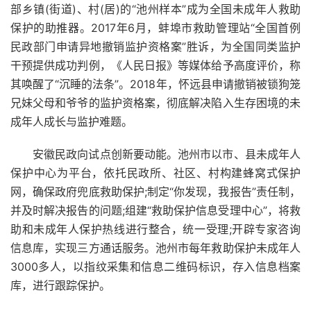
部乡镇(街道)、村(居)的“池州样本”成为全国未成年人救助
保护的助推器。2017年6月，蚌埠市救助管理站“全国首例
民政部门申请异地撤销监护资格案”胜诉，为全国同类监护
干预提供成功判例，《人民日报》等媒体给予高度评价，称
其唤醒了“沉睡的法条”。2018年，怀远县申请撤销被锁狗笼
兄妹父母和爷爷的监护资格案，彻底解决陷入生存困境的未
成年人成长与监护难题。
安徽民政向试点创新要动能。池州市以市、县未成年人
保护中心为平台，依托民政所、社区、村构建蜂窝式保护
网，确保政府兜底救助保护;制定“你发现，我报告”责任制，
并及时解决报告的问题;组建“救助保护信息受理中心”，将救
助和未成年人保护热线进行整合，统一受理;开辟专家咨询
信息库，实现三方通话服务。池州市每年救助保护未成年人
3000多人，以指纹采集和信息二维码标识，存入信息档案
库，进行跟踪保护。