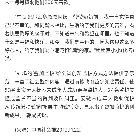
人士每月资助他们200元善款。
“在认识那么多叔叔阿姨、爷爷奶奶前，我一直觉得自
己是不幸的。和同龄人相比，生活给了我们更多的苦难，看
着快要倒塌的房子时，不知道未来和希望在哪里，也不知道
什么是幸福和快乐。如今，我们是幸运的，因为遇见这么多
好心人，给了我们爱心港湾和温暖的家。”姐姐宫小小(化名)
说。
“蚌埠的‘叠加监护’给全省创新监护方式方法提供了示
范，丰富了社会监护内容，通过前移政府监护兜底责任，使
53名事实无人抚养未成年人成功更换监护人，24名监护失
控或监护不当的得到及时纠正。安徽未成年人救助保护
从‘传统被动式’向‘拓展主动式’转变，显示出了叠加监护的创
新成果。”韩成武说。
(来源：中国社会报2019.11.22)