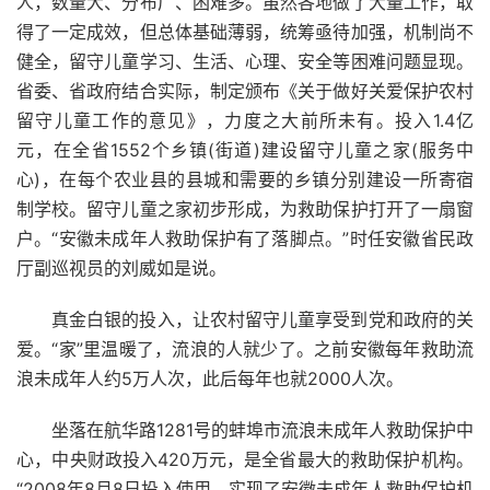
人，数量大、分布广、困难多。虽然各地做了大量工作，取
得了一定成效，但总体基础薄弱，统筹亟待加强，机制尚不
健全，留守儿童学习、生活、心理、安全等困难问题显现。
省委、省政府结合实际，制定颁布《关于做好关爱保护农村
留守儿童工作的意见》，力度之大前所未有。投入1.4亿
元，在全省1552个乡镇(街道)建设留守儿童之家(服务中
心)，在每个农业县的县城和需要的乡镇分别建设一所寄宿
制学校。留守儿童之家初步形成，为救助保护打开了一扇窗
户。“安徽未成年人救助保护有了落脚点。”时任安徽省民政
厅副巡视员的刘威如是说。
真金白银的投入，让农村留守儿童享受到党和政府的关
爱。“家”里温暖了，流浪的人就少了。之前安徽每年救助流
浪未成年人约5万人次，此后每年也就2000人次。
坐落在航华路1281号的蚌埠市流浪未成年人救助保护中
心，中央财政投入420万元，是全省最大的救助保护机构。
“2008年8月8日投入使用，实现了安徽未成年人救助保护机