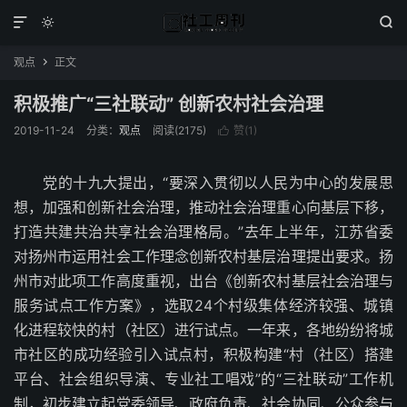



观点
正文

积极推广“三社联动” 创新农村社会治理
2019-11-24
分类：
观点
阅读(2175)
赞(
1
)

党的十九大提出，“要深入贯彻以人民为中心的发展思
想，加强和创新社会治理，推动社会治理重心向基层下移，
打造共建共治共享社会治理格局。”去年上半年，江苏省委
对扬州市运用社会工作理念创新农村基层治理提出要求。扬
州市对此项工作高度重视，出台《创新农村基层社会治理与
服务试点工作方案》，选取24个村级集体经济较强、城镇
化进程较快的村（社区）进行试点。一年来，各地纷纷将城
市社区的成功经验引入试点村，积极构建“村（社区）搭建
平台、社会组织导演、专业社工唱戏”的“三社联动”工作机
制，初步建立起党委领导、政府负责、社会协同、公众参与