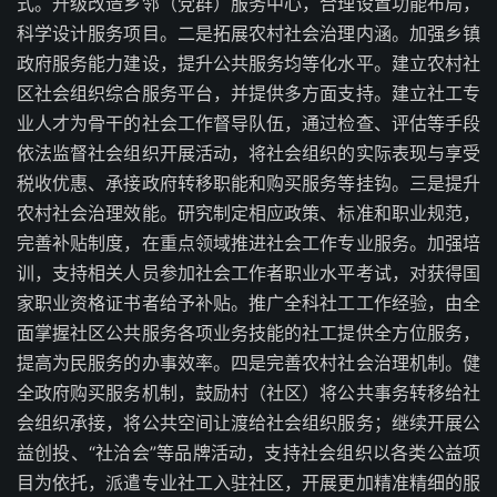
式。升级改造乡邻（党群）服务中心，合理设置功能布局，
科学设计服务项目。二是拓展农村社会治理内涵。加强乡镇
政府服务能力建设，提升公共服务均等化水平。建立农村社
区社会组织综合服务平台，并提供多方面支持。建立社工专
业人才为骨干的社会工作督导队伍，通过检查、评估等手段
依法监督社会组织开展活动，将社会组织的实际表现与享受
税收优惠、承接政府转移职能和购买服务等挂钩。三是提升
农村社会治理效能。研究制定相应政策、标准和职业规范，
完善补贴制度，在重点领域推进社会工作专业服务。加强培
训，支持相关人员参加社会工作者职业水平考试，对获得国
家职业资格证书者给予补贴。推广全科社工工作经验，由全
面掌握社区公共服务各项业务技能的社工提供全方位服务，
提高为民服务的办事效率。四是完善农村社会治理机制。健
全政府购买服务机制，鼓励村（社区）将公共事务转移给社
会组织承接，将公共空间让渡给社会组织服务；继续开展公
益创投、“社洽会”等品牌活动，支持社会组织以各类公益项
目为依托，派遣专业社工入驻社区，开展更加精准精细的服