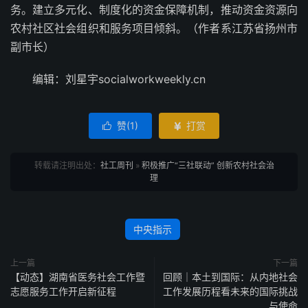
务。建立多元化、制度化的资金保障机制，推动资金资源向
农村社区社会组织和服务项目倾斜。（作者系江苏省扬州市
副市长）
编辑：刘星宇socialworkweekly.cn
赞(
1
)
打赏


转载请注明出处：
社工周刊
»
积极推广“三社联动” 创新农村社会治
理
中央指示
上一篇
下一篇
【动态】湖南省医务社会工作暨
回顾｜本土到国际：从内地社会
志愿服务工作开启新征程
工作发展历程看未来的国际挑战
与使命