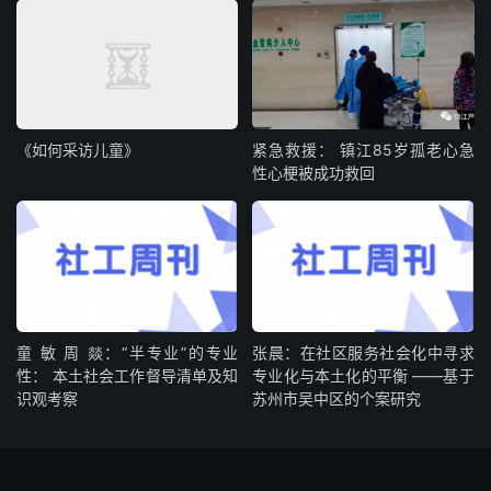
《如何采访儿童》
紧急救援： 镇江85岁孤老心急
性心梗被成功救回
童 敏 周 燚：“半专业”的专业
张晨：在社区服务社会化中寻求
性： 本土社会工作督导清单及知
专业化与本土化的平衡 ——基于
识观考察
苏州市吴中区的个案研究