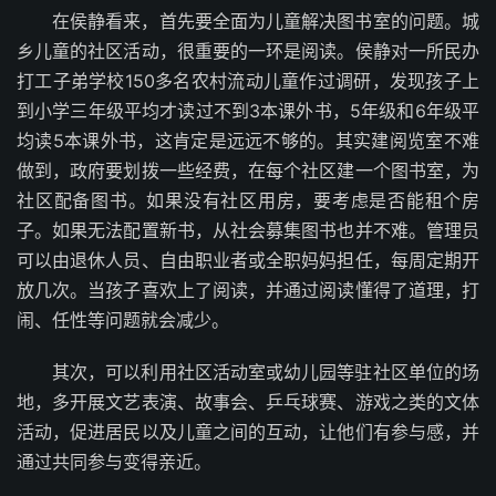
在侯静看来，首先要全面为儿童解决图书室的问题。城
乡儿童的社区活动，很重要的一环是阅读。侯静对一所民办
打工子弟学校150多名农村流动儿童作过调研，发现孩子上
到小学三年级平均才读过不到3本课外书，5年级和6年级平
均读5本课外书，这肯定是远远不够的。其实建阅览室不难
做到，政府要划拨一些经费，在每个社区建一个图书室，为
社区配备图书。如果没有社区用房，要考虑是否能租个房
子。如果无法配置新书，从社会募集图书也并不难。管理员
可以由退休人员、自由职业者或全职妈妈担任，每周定期开
放几次。当孩子喜欢上了阅读，并通过阅读懂得了道理，打
闹、任性等问题就会减少。
其次，可以利用社区活动室或幼儿园等驻社区单位的场
地，多开展文艺表演、故事会、乒乓球赛、游戏之类的文体
活动，促进居民以及儿童之间的互动，让他们有参与感，并
通过共同参与变得亲近。