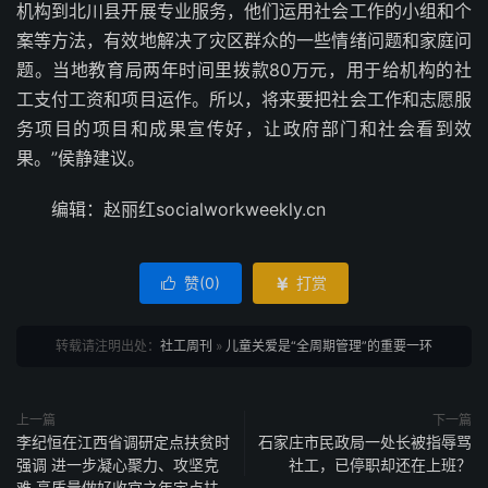
机构到北川县开展专业服务，他们运用社会工作的小组和个
案等方法，有效地解决了灾区群众的一些情绪问题和家庭问
题。当地教育局两年时间里拨款80万元，用于给机构的社
工支付工资和项目运作。所以，将来要把社会工作和志愿服
务项目的项目和成果宣传好，让政府部门和社会看到效
果。”侯静建议。
编辑：赵丽红socialworkweekly.cn
赞(
0
)
打赏


转载请注明出处：
社工周刊
»
儿童关爱是“全周期管理”的重要一环
上一篇
下一篇
李纪恒在江西省调研定点扶贫时
石家庄市民政局一处长被指辱骂
强调 进一步凝心聚力、攻坚克
社工，已停职却还在上班？
难 高质量做好收官之年定点扶