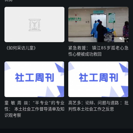
《如何采访儿童》
紧急救援： 镇江85岁孤老心急
性心梗被成功救回
童 敏 周 燚：“半专业”的专业
高艺多：论辩、问题与道路 ：批
性： 本土社会工作督导清单及知
判性本土社会工作之反思
识观考察