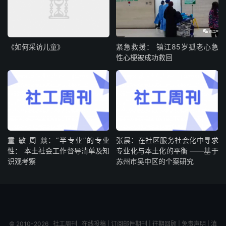
《如何采访儿童》
紧急救援： 镇江85岁孤老心急
性心梗被成功救回
童 敏 周 燚：“半专业”的专业
张晨：在社区服务社会化中寻求
性： 本土社会工作督导清单及知
专业化与本土化的平衡 ——基于
识观考察
苏州市吴中区的个案研究
© 2010-2026
社工周刊
在线投稿
|
订阅邮件期刊
|
往期回顾
|
免责声明
|
滇