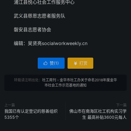
浦江县悦心社会工作服务中心
武义县慈恩志愿者服务队
磐安县志愿者协会
编辑：吴贤亮socialworkweekly.cn
赞(
1
)
打赏


转载请注明出处：
社工周刊
»
金华市社工办关于命名2018年度金华
市社会工作示范基地的通知
上一篇
下一篇
我国已有认定登记的慈善组织
佛山市在南海区社工机构实习学
5355个
生 最高补贴3600元每人