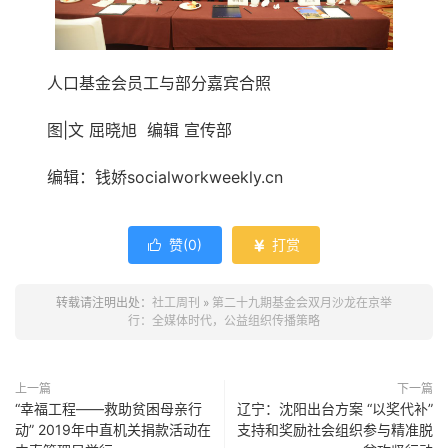
人口基金会员工与部分嘉宾合照
图|文 屈晓旭 编辑 宣传部
编辑：钱娇socialworkweekly.cn
赞(
0
)
打赏


转载请注明出处：
社工周刊
»
第二十九期基金会双月沙龙在京举
行：全媒体时代，公益组织传播策略
上一篇
下一篇
“幸福工程——救助贫困母亲行
辽宁：沈阳出台方案 “以奖代补”
动” 2019年中直机关捐款活动在
支持和奖励社会组织参与精准脱