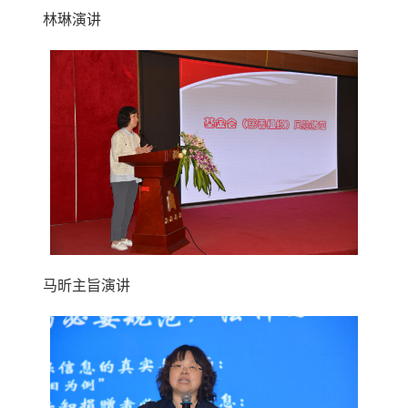
林琳演讲
马昕主旨演讲