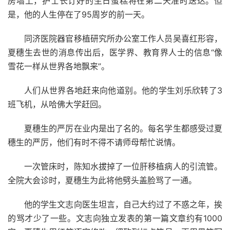
房墙上，护士长订好的生日蛋糕将在第二天准时送达。但
是，他的人生停在了95周岁的前一天。
同济医院器官移植研究所办公室工作人员吴喜红形容，
夏穗生去世的消息传出后，医学界、教育界人士的信息“像
雪花一样从世界各地飘来”。
人们从世界各地赶来向他道别。他的学生刘乐欣转了3
班飞机，从哈佛大学赶回。
夏穗生的严厉在业内是出了名的。每名学生都感受过夏
穗生的严厉，他们有时不得不请师母帮忙说情。
一次管床时，陈知水拔掉了一位肝移植病人的引流管。
全院大会诊时，夏穗生为此将他劈头盖脸骂了一通。
他的学生文志向医生坦言，自己大约过了不惑之年，挨
的骂才少了一些。文志向独立发表的第一篇文章约有1000