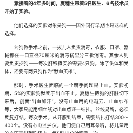
紧接着的4年多时间，夏穗生带着5名医生、6名技术员
开始了实验。
他们选择的实验对象是狗——国外同行早期也是这样的
选择。
为狗做手术之前，一拨儿人负责消毒，衣服、口罩、器
械都在一口直径70厘米的消毒锅里分三批消毒。其余人则
要负责捉狗——每次肝移植实验需要4只狗，除了供体和受
体，还要有两只狗作为“献血英雄”。
那时，手术医生面临的一个棘手问题是止血。实验初
期，5%的实验狗就死于出血不止。夏穗生把狗的肝脏切下
来后，创面“出血如汗”。没有止血用的电凝刀、止血纱布
等，大家只能用细丝线对出血点逐一结扎。丝线易断，必须
反复打结。每次手术，从开腹到结束，需要结扎打结300～
400个。没有心电监护仪，他们便自己用耳朵听，将儿童用