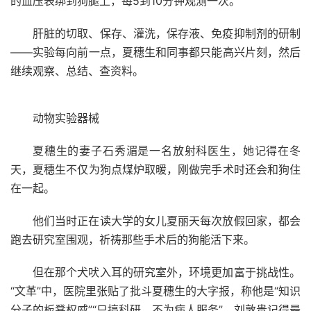
的血压表绑到狗腿上，每5到10分钟观测一次。
肝脏的切取、保存、灌洗，保存液、免疫抑制剂的研制
——实验每向前一点，夏穗生和同事都只能高兴片刻，然后
继续观察、总结、查资料。
动物实验器械
夏穗生的妻子石秀湄是一名放射科医生，她记得在冬
天，夏穗生不仅为狗点煤炉取暖，刚做完手术时还会和狗住
在一起。
他们当时正在读大学的女儿夏丽天每次放假回家，都会
跑去研究室围观，祈祷那些手术后的狗能活下来。
但在那个犬吠入耳的研究室外，环境更加富于挑战性。
“文革”中，医院里张贴了批斗夏穗生的大字报，称他是“知识
分子的板凳权威”“只搞科研，不为病人服务”。刘敦贵记得最