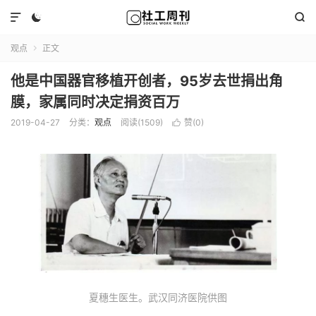



观点
正文

他是中国器官移植开创者，95岁去世捐出角
膜，家属同时决定捐资百万
2019-04-27
分类：
观点
阅读(1509)
赞(
0
)

夏穗生医生。武汉同济医院供图