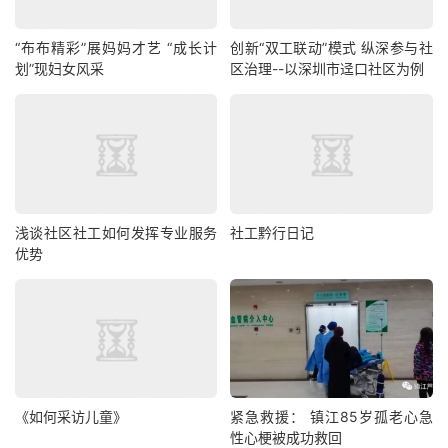
“布布精彩”展妈妈才艺 “成长计
创新“双工联动”模式 纵深参与社
划”现妇女风采
区治理--以深圳市迳口社区为例
浅谈社区社工如何发挥专业服务
社工黔行日记
优势
《如何采访儿童》
紧急救援： 镇江85岁孤老心急
性心梗被成功救回