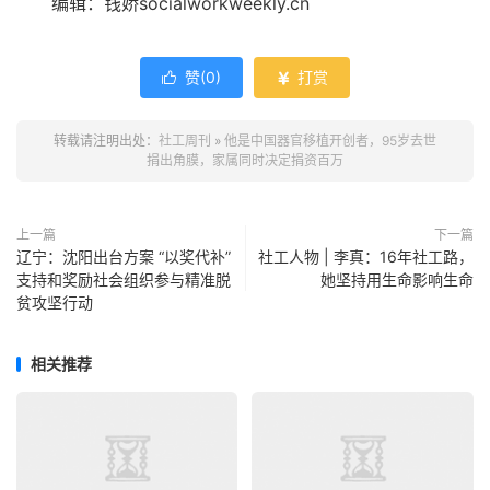
编辑：钱娇socialworkweekly.cn
赞(
0
)
打赏


转载请注明出处：
社工周刊
»
他是中国器官移植开创者，95岁去世
捐出角膜，家属同时决定捐资百万
上一篇
下一篇
辽宁：沈阳出台方案 “以奖代补”
社工人物 | 李真：16年社工路，
支持和奖励社会组织参与精准脱
她坚持用生命影响生命
贫攻坚行动
相关推荐