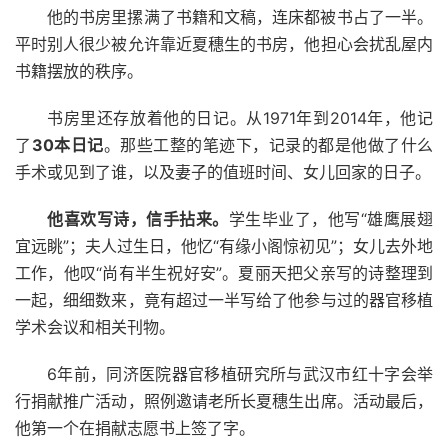
他的书房里摞满了书籍和文稿，连床都被书占了一半。
平时别人很少被允许靠近夏穗生的书房，他担心会扰乱屋内
书籍摆放的秩序。
书房里还存放着他的日记。从1971年到2014年，他记
了
30本日记
。那些工整的笔迹下，记录的都是他做了什么
手术或见到了谁，以及妻子的值班时间、女儿回家的日子。
他喜欢写诗，信手拈来。
学生毕业了，他写“雄鹰展翅
宜远眺”；夫人过生日，他忆“有缘小阁惊初见”；女儿去外地
工作，他叹“尚有半生祝好安”。夏丽天把父亲写的诗整理到
一起，细细数来，竟有超过一半写给了他参与过的器官移植
学术会议和相关刊物。
6年前，同济医院器官移植研究所与武汉市红十字会举
行捐献推广活动，照例邀请老所长夏穗生出席。活动最后，
他第一个在捐献志愿书上签了字。