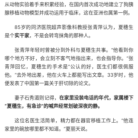
从动物实验着手来积累经验，在国内首次成功地建立了狗胰
腺移植动物模型并成功运用于临床，这在亚洲也属第一例。
85岁的同济医院超声影像科教授张青萍认为，夏穗生
是个
实干家
，不是会转弯抹角的那种人。
张青萍年轻时曾被分到外科与夏穗生共事。“他看到你
哪个地方不好，会立刻不客气地指出来，也会指导你。”张
青萍回忆，夏穗生的手术是“公认的好，医生们都很佩服
他。”去外地出差，他在火车上都能写出文章。33岁时，他
便发表了中国第一篇关于肝切除的论文。
妻子石秀湄则记得，
在家里没装电话的年代，家属楼下
“夏穗生，有急诊”的喊声经常划破深夜的静。
这位名医生活简单，精力都在器官移植工作上。“他连
家里的碗放哪里都不知道。”夏丽天说。