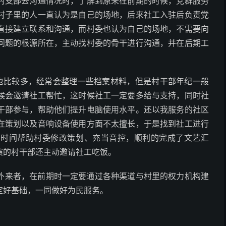
村支部去沟通情况时，了解到原来在前期的时候，党群服务
村子里的人一直认为是自己的场地，后来社工入驻后负责党
直接建立联系和沟通，而村委也认为自己的场地，不需要向
问题的根源所在，主动找村委的骨干进行沟通，并在后期工
也比较多，经常会整理一些档案材料，但是村干部年纪一般
候会邀请社工帮忙，这时候社工一定要多给与支持，同时社
干部参与，帮助他们提升电脑使用水平。还以我服务的社区
在策划以及音响设备使用方面不太擅长，于是找到社工进行
的时间帮助村委修改策划、充当音控，顺利的完成了文艺汇
演的村干部还主动邀请社工吃饭。
外来者，在前期时一定要通过各种渠道与村里的权力机构建
定好基础，一同做好为民服务。