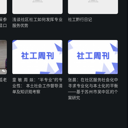
深参
浅谈社区社工如何发挥专业
社工黔行日记
迳口
服务优势
孤老
童 敏 周 燚：“半专业”的专
张晨：在社区服务社会化中
业性： 本土社会工作督导清
寻求专业化与本土化的平衡
单及知识观考察
——基于苏州市吴中区的个
案研究