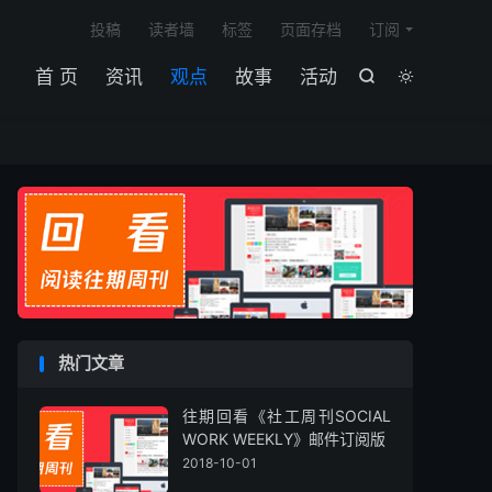

投稿
读者墙
标签
页面存档
订阅
首 页
资讯
观点
故事
活动


热门文章
往期回看《社工周刊SOCIAL
WORK WEEKLY》邮件订阅版
2018-10-01