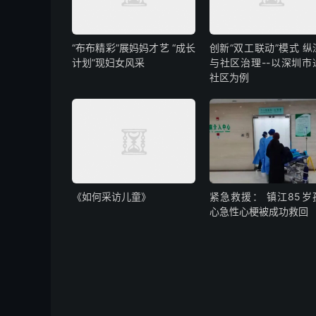
“布布精彩”展妈妈才艺 “成长
创新“双工联动”模式 纵
计划”现妇女风采
与社区治理--以深圳市
社区为例
《如何采访儿童》
紧急救援： 镇江85岁
心急性心梗被成功救回