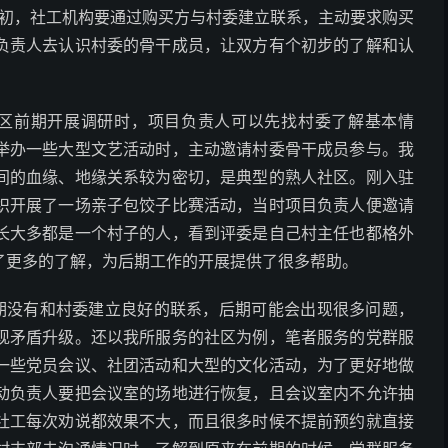
初，社工机构要通过购买方与村委建立联系，主动要求购买
负责人去认识村委的骨干成员，让双方有个初步的了解和认
区前期开展调研时，项目负责人可以先找村委了解基本情
举办一些大型文艺活动时，主动邀请村委骨干成员参与。我
间的血缘、地缘关系较为密切，是典型的熟人社区。刚入驻
织开展了一场亲子包饺子比赛活动，当时项目负责人便邀请
长大多都是一个村子的人，看到评委是自己村主任也都格外
了更多的了解，为后期工作的开展提供了很多帮助。
期没有和村委建立良好的联系，后期可能会出现很多问题，
现矛盾升级。还以我所服务的社区为例，笔者服务的党群服
一些党员会议、社团活动和大型的文化活动，为了更好地做
动负责人要把会议室的场地进行恢复，且会议室内不允许抽
社工每次劝说都效果不大，而且很多时候不提前预约就直接