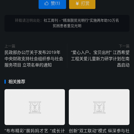
赞(
1
)
打赏


转载请注明出处：
社工周刊
»
“精准脱贫光明行”实施两年助10万名
贫困患者重见光明
上一篇
下一篇
民政部办公厅关于发布2019年
“爱心入户、宝贝出村” 江西希望
中央财政支持社会组织参与社会
工程关爱儿童新力研学计划在南
服务项目 立项名单的通知
昌启动
相关推荐
“布布精彩”展妈妈才艺 “成长计
创新“双工联动”模式 纵深参与社