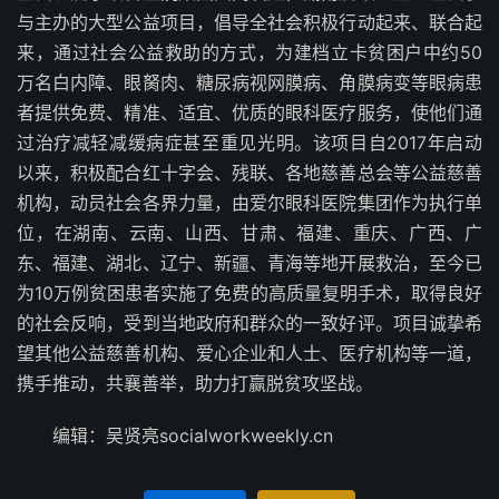
与主办的大型公益项目，倡导全社会积极行动起来、联合起
来，通过社会公益救助的方式，为建档立卡贫困户中约50
万名白内障、眼胬肉、糖尿病视网膜病、角膜病变等眼病患
者提供免费、精准、适宜、优质的眼科医疗服务，使他们通
过治疗减轻减缓病症甚至重见光明。该项目自2017年启动
以来，积极配合红十字会、残联、各地慈善总会等公益慈善
机构，动员社会各界力量，由爱尔眼科医院集团作为执行单
位，在湖南、云南、山西、甘肃、福建、重庆、广西、广
东、福建、湖北、辽宁、新疆、青海等地开展救治，至今已
为10万例贫困患者实施了免费的高质量复明手术，取得良好
的社会反响，受到当地政府和群众的一致好评。项目诚挚希
望其他公益慈善机构、爱心企业和人士、医疗机构等一道，
携手推动，共襄善举，助力打赢脱贫攻坚战。
编辑：吴贤亮socialworkweekly.cn