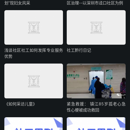
划”现妇女风采
区治理--以深圳市迳口社区为例
浅谈社区社工如何发挥专业服务
社工黔行日记
优势
《如何采访儿童》
紧急救援： 镇江85岁孤老心急
性心梗被成功救回