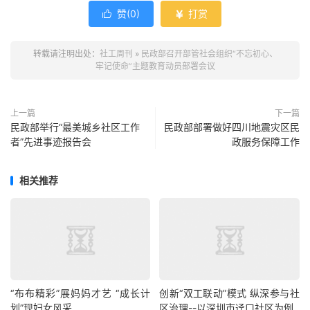
赞(
0
)
打赏


转载请注明出处：
社工周刊
»
民政部召开部管社会组织“不忘初心、
牢记使命”主题教育动员部署会议
上一篇
下一篇
民政部举行“最美城乡社区工作
民政部部署做好四川地震灾区民
者”先进事迹报告会
政服务保障工作
相关推荐
“布布精彩”展妈妈才艺 “成长计
创新“双工联动”模式 纵深参与社
划”现妇女风采
区治理--以深圳市迳口社区为例