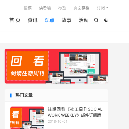

投稿
读者墙
标签
页面存档
订阅
首 页
资讯
观点
故事
活动


热门文章
往期回看《社工周刊SOCIAL
WORK WEEKLY》邮件订阅版
2018-10-01