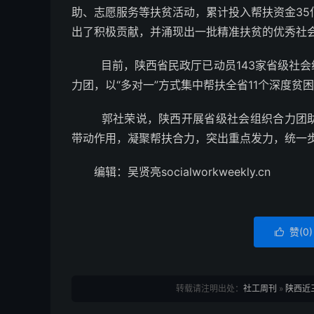
助、志愿服务等扶贫活动，累计投入帮扶资金35
出了积极贡献，并涌现出一批精准扶贫的优秀社
目前，陕西省民政厅已动员143家省级社会
力团，以“多对一”方式集中帮扶全省11个深度贫
郭社荣说，陕西开展省级社会组织合力团
带动作用，凝聚帮扶合力，突出重点发力，统一
编辑：吴贤亮socialworkweekly.cn
赞(
0
)

转载请注明出处：
社工周刊
»
陕西近