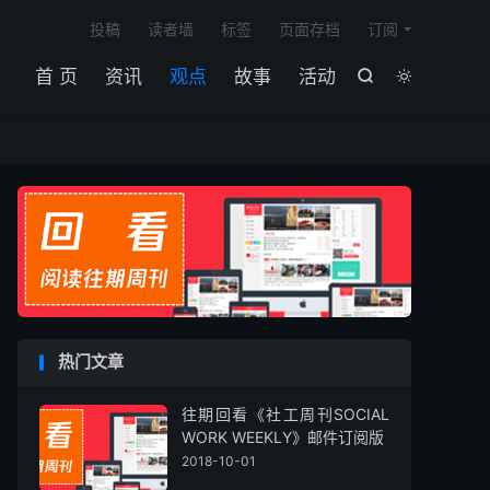

投稿
读者墙
标签
页面存档
订阅
首 页
资讯
观点
故事
活动


热门文章
往期回看《社工周刊SOCIAL
WORK WEEKLY》邮件订阅版
2018-10-01