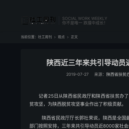
SOCIAL WORK WEEKLY
你不是唯一 跌撞中成长！
当前位置：
社工周刊
观点
正文


陕西近三年来共引导动员近
2019-07-27
来源：
陕西省扶贫
记者25日从陕西省民政厅和陕西省扶贫办了
贫攻坚，为陕西脱贫攻坚事业作出了积极贡献。
陕西省民政厅厅长郭社荣说，陕西是全国
部门按照安排，三年来共引导动员近8000家社